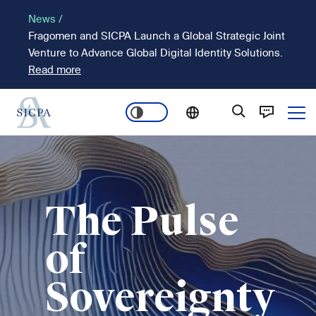
Passar
News /
para
Fragomen and SICPA Launch a Global Strategic Joint
o
Venture to Advance Global Digital Identity Solutions.
conteúdo
Read more
principal
Ope
Main
Imagem
navigation
The Pulse
of
Sovereignty