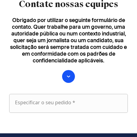
Contate nossas equipes
Obrigado por utilizar o seguinte formulário de
contato. Quer trabalhe para um governo, uma
autoridade pública ou num contexto industrial,
quer seja um jornalista ou um candidato, sua
solicitação será sempre tratada com cuidado e
em conformidade com os padrões de
confidencialidade aplicáveis.
Especificar o seu pedido *
Especificar
o
fieldset
seu
1
pedido
Nome próprio