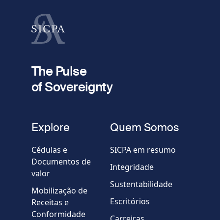
Apelido
fieldset
2
Seu e-mail
The Pulse
of Sovereignty
Telefone
fieldset
Explore
Quem Somos
Empresa / Organização
Cédulas e
SICPA em resumo
Documentos de
Integridade
valor
Country
Sustentabilidade
Mobilização de
Escritórios
Receitas e
Mensagem
Conformidade
Carreiras