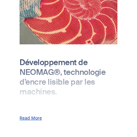
Développement de
NEOMAG®, technologie
d’encre lisible par les
machines.
Développement de la technologie d’encre
lisible par les machines NEOMAG® en
Read More
collaboration avec une banque centrale
pour l’authentification des billets de