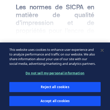
Les normes de SICPA en
matière de qualité
d’impression et de
propriétés pour l’encre de
sécurité sont adoptées par
Interpol.
This website uses cookies to enhance user experience and
Read More
to analyze performance and traffic on our website. We also
share information about your use of our site with our
De sa propre initiative, SICPA a défini des
social media, advertising/marketing and analytics partners.
normes pour la qualité d’impression, et la
résistance chimique et physique des
Do not sell my personal information
Années 1950-1960
encres, afin de s’assurer que les billets de
banque imprimés soient adaptés aux
Reject all cookies
conditions climatiques et culturelles les
plus exigeantes. Ce travail, dirigé par
Image
Accept all cookies
l’Institut de criminologie de l’université de
Lausanne, a été soutenu par Interpol en