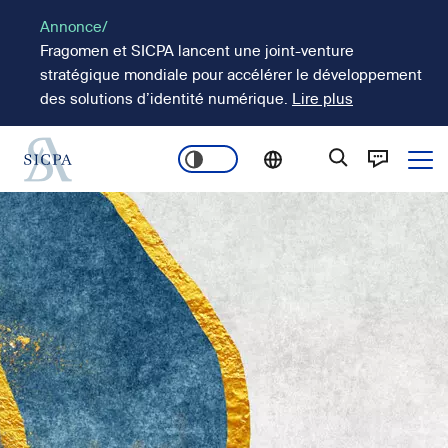
Aller
Annonce/
au
Fragomen et SICPA lancent une joint-venture
contenu
stratégique mondiale pour accélérer le développement
principal
des solutions d’identité numérique.
Lire plus
Ope
Main
Image
navigation