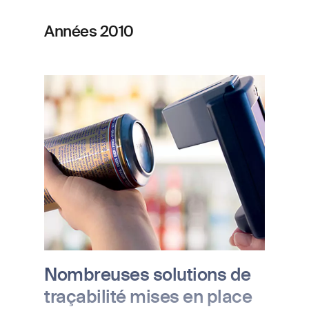
banque. Lauréat du prix de la « meilleure
nouvelle fonctionnalité pour les devises »
Années 2010
en 2013.
Image
Nombreuses solutions de
traçabilité mises en place