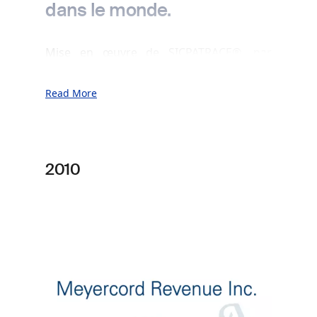
dans le monde.
Mise en œuvre de SICPATRACE®, par
exemple au Maroc (tabac, alcool et
sodas), au Massachusetts (produits de
Read More
tabac), en Albanie (tabac, alcool, produits
pharmaceutiques), en Géorgie (tabac et
alcool) et au Kenya (alcool et tabac).
2010
Image