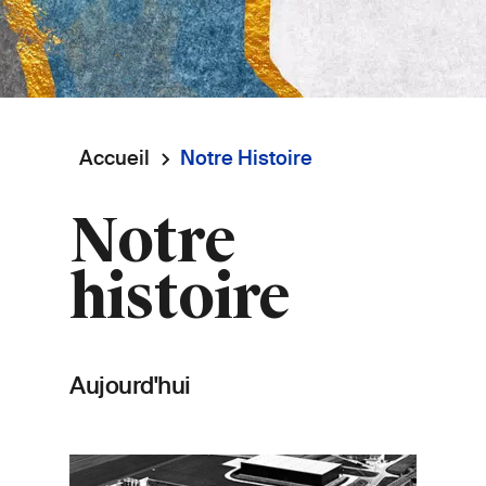
Accueil
Notre Histoire
Fil
Notre
d'Ariane
histoire
Aujourd'hui
Image