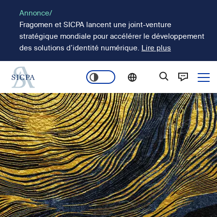
Aller
Annonce/
au
Fragomen et SICPA lancent une joint-venture
contenu
stratégique mondiale pour accélérer le développement
principal
des solutions d’identité numérique.
Lire plus
Ope
Main
Image
navigation