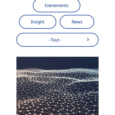
Evenements
Insight
News
- Tout -
Image