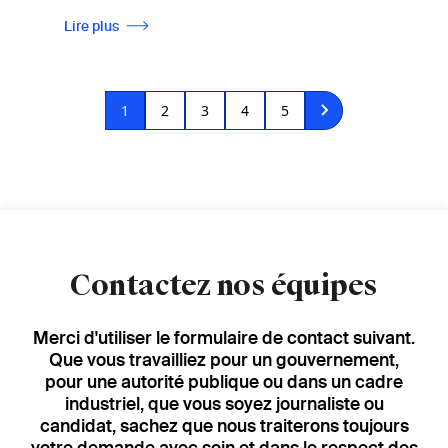
Lire plus
Pagination
Page
1
Page
2
Page
3
Page
4
Page
5
courante
Contactez nos équipes
Merci d'utiliser le formulaire de contact suivant.
Que vous travailliez pour un gouvernement,
pour une autorité publique ou dans un cadre
industriel, que vous soyez journaliste ou
candidat, sachez que nous traiterons toujours
votre demande avec soin et dans le respect des