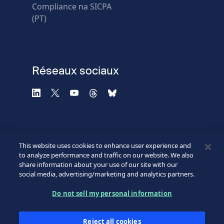
Échec de la vérification.
Compliance na SICPA
Utilisez un autre
(PT)
navigateur
Confidentialité
-
Zencaptcha.com
Réseaux sociaux
This website uses cookies to enhance user experience and
to analyze performance and traffic on our website. We also
share information about your use of our site with our
social media, advertising/marketing and analytics partners.
©2026 SICPA HOLDING SA.
Footer
Do not sell my personal information
Conditions et accès
Politique de confidentialité
Bottom
Reject all cookies