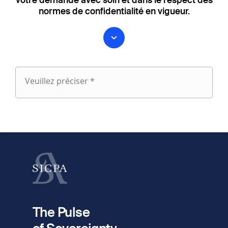
normes de confidentialité en vigueur.
Veuillez préciser *
Veuillez
préciser
fieldset
1
Prénom
Nom
fieldset
2
Votre email
The Pulse