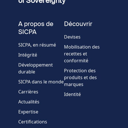
of Sovereignty
Numéro
de
fieldset
téléphone
A propos de
Découvrir
Société/Organisation
SICPA
Devises
SICPA, en résumé
Mobilisation des
Pays
recettes et
Intégrité
conformité
Développement
Message
Protection des
durable
produits et des
SICPA dans le monde
marques
Carrières
Identité
Actualités
Expertise
* Champs obligatoires
Certifications