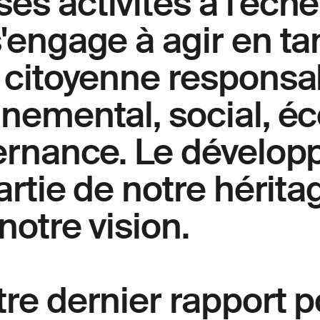
s activités à l'éche
'engage à agir en ta
 citoyenne responsab
nnemental, social, 
vernance. Le dévelo
artie de notre hérita
notre vision.
re dernier rapport p