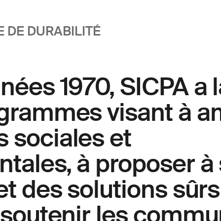
 DE DURABILITÉ
nnées 1970, SICPA a 
ogrammes visant à am
 sociales et
ales, à proposer à 
et des solutions sûrs
à soutenir les comm