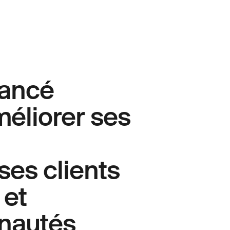
lancé
éliorer ses
ses clients
 et
unautés