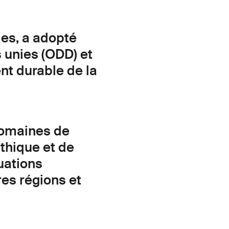
es, a adopté
 unies (ODD) et
nt durable de la
 domaines de
éthique et de
uations
res régions et