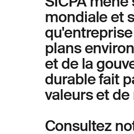
SICPA mène se
mondiale et s
qu'entreprise
plans enviro
et de la gou
durable fait p
valeurs et de 
Consultez not