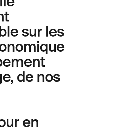
lle
nt
le sur les
économique
ppement
ge, de nos
our en