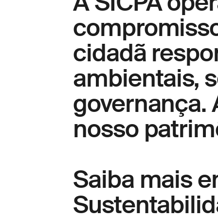
A SICPA oper
compromisso
cidadã respo
ambientais, 
governança. A
nosso patrimô
Saiba mais e
Sustentabilid