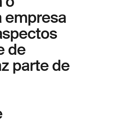
 o
a empresa
aspectos
e de
z parte de
e