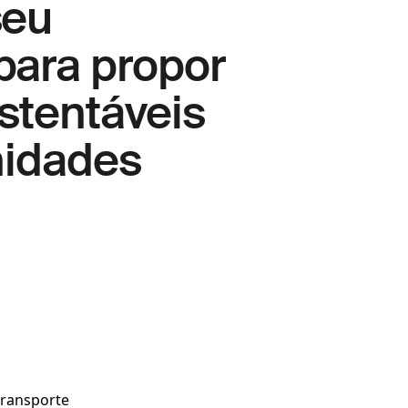
seu
para propor
stentáveis
nidades
transporte