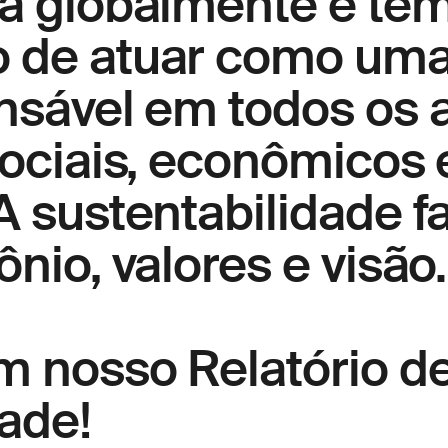
a globalmente e tem
 de atuar como um
nsável em todos os 
sociais, econômicos 
 sustentabilidade fa
nio, valores e visão.
m nosso Relatório d
ade!