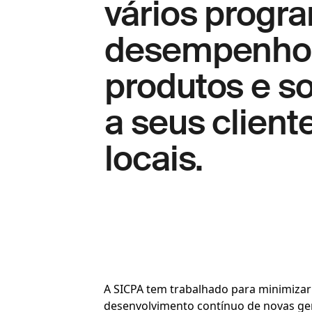
vários progr
desempenho s
produtos e s
a seus clien
locais.
A SICPA tem trabalhado para minimizar 
desenvolvimento contínuo de novas ger