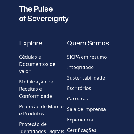
Seu e-mail
The Pulse
of Sovereignty
Telefone
fieldset
Explore
Quem Somos
Empresa / Organização
Cédulas e
SICPA em resumo
Documentos de
Integridade
valor
Country
Sustentabilidade
Mobilização de
Escritórios
Receitas e
Mensagem
Conformidade
Carreiras
Proteção de Marcas
Sala de imprensa
e Produtos
Experiência
Proteção de
Certificações
Identidades Digitais