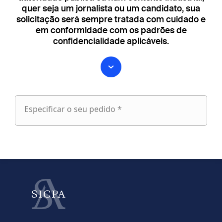
quer seja um jornalista ou um candidato, sua
solicitação será sempre tratada com cuidado e
em conformidade com os padrões de
confidencialidade aplicáveis.
Especificar o seu pedido *
Especificar
o
fieldset
seu
1
pedido
Nome próprio
Apelido
fieldset
2