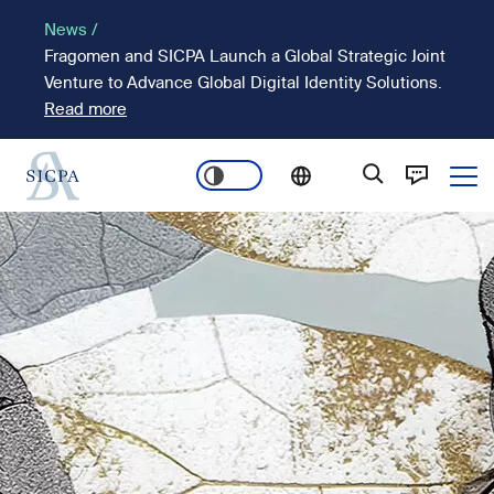
Passar
News /
para
Fragomen and SICPA Launch a Global Strategic Joint
o
Venture to Advance Global Digital Identity Solutions.
conteúdo
Read more
principal
Ope
Main
Imagem
navigation