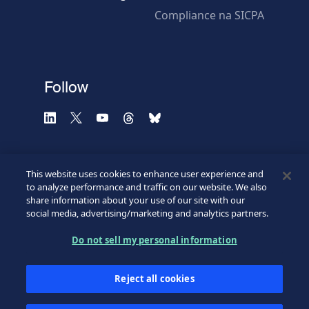
Compliance na SICPA
* Campos obrigatórios
Verificação falhou.
(Recarregue a página)
Use outro navegador
Privacidade
-
Zencaptcha.com
Follow
This website uses cookies to enhance user experience and
to analyze performance and traffic on our website. We also
share information about your use of our site with our
social media, advertising/marketing and analytics partners.
Do not sell my personal information
©2026 SICPA HOLDING SA.
Footer
Termos e condições de uso
Reject all cookies
Aviso de Privacidade
Direitos de Privacidade
Bottom
Minhas preferências de cookies