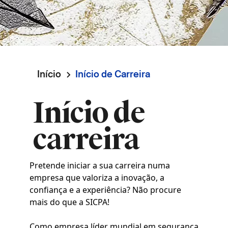
Início
Início de Carreira
Navegação
Início de
estrutural
carreira
Pretende iniciar a sua carreira numa
empresa que valoriza a inovação, a
confiança e a experiência? Não procure
mais do que a SICPA!
Como empresa líder mundial em segurança