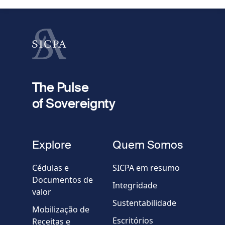
Apelido
fieldset
2
Seu e-mail
The Pulse
of Sovereignty
Telefone
fieldset
Explore
Quem Somos
Empresa / Organização
Cédulas e
SICPA em resumo
Documentos de
Integridade
valor
Country
Sustentabilidade
Mobilização de
Escritórios
Receitas e
Mensagem