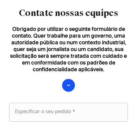
Contate nossas equipes
Obrigado por utilizar o seguinte formulário de
contato. Quer trabalhe para um governo, uma
autoridade pública ou num contexto industrial,
quer seja um jornalista ou um candidato, sua
solicitação será sempre tratada com cuidado e
em conformidade com os padrões de
confidencialidade aplicáveis.
Especificar o seu pedido *
Especificar
o
fieldset
seu
1
pedido
Nome próprio