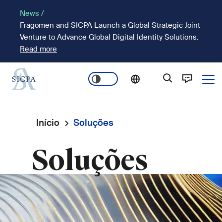
Passar
News /
para
Fragomen and SICPA Launch a Global Strategic Joint
o
Venture to Advance Global Digital Identity Solutions.
conteúdo
Read more
principal
Ope
Main
navigation
Início
Soluções
Navegação
Soluções
estrutural
Imagem