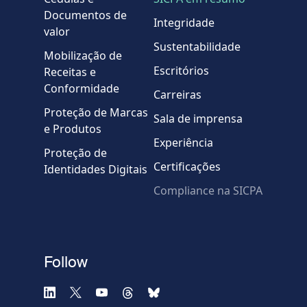
Documentos de
Integridade
valor
Country
Sustentabilidade
Mobilização de
Escritórios
Receitas e
Mensagem
Conformidade
Carreiras
Proteção de Marcas
Sala de imprensa
e Produtos
Experiência
Proteção de
Certificações
Identidades Digitais
Compliance na SICPA
* Campos obrigatórios
Verificação falhou.
(Recarregue a página)
Use outro navegador
Privacidade
-
Zencaptcha.com
Follow