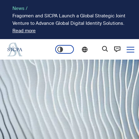
Passar
News /
para
Fragomen and SICPA Launch a Global Strategic Joint
o
Venture to Advance Global Digital Identity Solutions.
conteúdo
Read more
principal
Ope
Main
Imagem
navigation