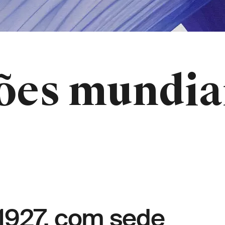
ões mundia
1927, com sede