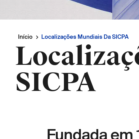
Navegação
Início
Localizações Mundiais Da SICPA
Localizaç
estrutural
SICPA
Fundada em 