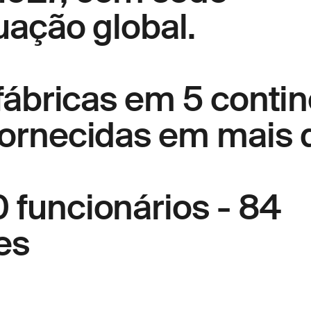
uação global.
 fábricas em
5 contin
fornecidas em mais
funcionários - 84
es