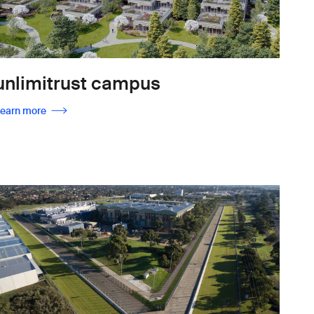
unlimitrust campus
earn more