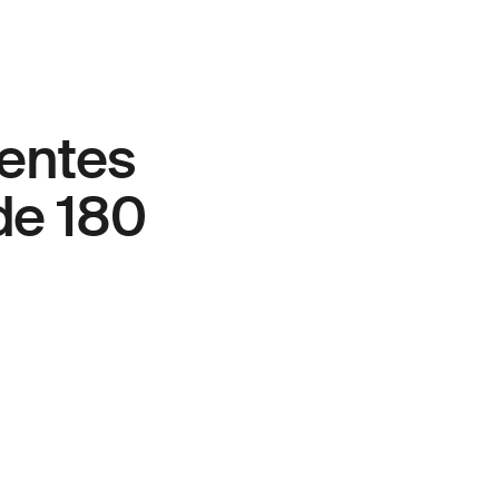
entes
 de
180