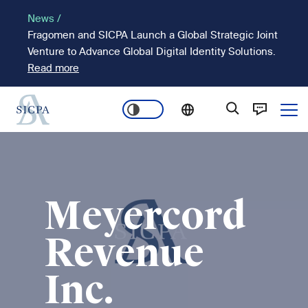
Passar
News /
para
Fragomen and SICPA Launch a Global Strategic Joint
o
Venture to Advance Global Digital Identity Solutions.
conteúdo
Read more
principal
Ope
Main
Imagem
navigation
Meyercord
Revenue
Inc.