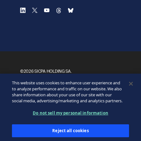
©2026 SICPA HOLDING SA.
Footer
Termos e condições de uso
This website uses cookies to enhance user experience and
Aviso de Privacidade
Direitos de Privacidade
Bottom
to analyze performance and traffic on our website. We also
Minhas preferências de cookies
share information about your use of our site with our
social media, advertising/marketing and analytics partners.
Do not sell my personal information
Reject all cookies