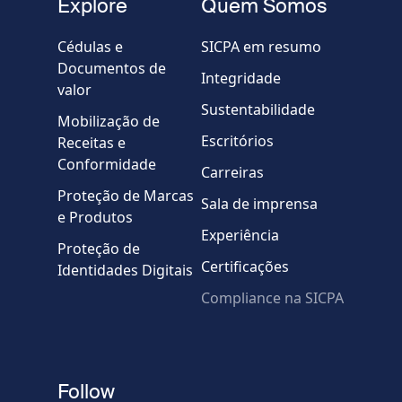
Explore
Quem Somos
Empresa / Organização
Cédulas e
SICPA em resumo
Documentos de
Integridade
valor
Country
Sustentabilidade
Mobilização de
Escritórios
Receitas e
Mensagem
Conformidade
Carreiras
Proteção de Marcas
Sala de imprensa
e Produtos
Experiência
Proteção de
Certificações
Identidades Digitais
Compliance na SICPA
* Campos obrigatórios
Verificação falhou.
(Recarregue a página)
Use outro navegador
Privacidade
-
Zencaptcha.com
Follow