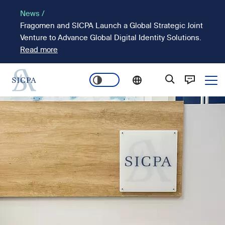
Passar
News /
para
Fragomen and SICPA Launch a Global Strategic Joint
o
Venture to Advance Global Digital Identity Solutions.
conteúdo
Read more
principal
Ope
Main
Imagem
navigation