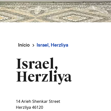
Início
Israel, Herzliya
Navegação
Israel,
estrutural
Herzliya
14 Arieh Shenkar Street
Herzliya
46120