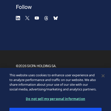
Use outro navegador
Privacidade
-
Zencaptcha.com
Follow
©2026 SICPA HOLDING SA.
Footer
Termos e condições de uso
This website uses cookies to enhance user experience and
Aviso de Privacidade
Direitos de Privacidade
Bottom
to analyze performance and traffic on our website. We also
Minhas preferências de cookies
share information about your use of our site with our
social media, advertising/marketing and analytics partners.
Do not sell my personal information