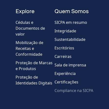
fieldset
Explore
Quem Somos
Empresa / Organização
Cédulas e
SICPA em resumo
Documentos de
Integridade
valor
Country
Sustentabilidade
Mobilização de
Escritórios
Receitas e
Mensagem
Conformidade
Carreiras
Proteção de Marcas
Sala de imprensa
e Produtos
Experiência
Proteção de
Certificações
Identidades Digitais
Compliance na SICPA
* Campos obrigatórios
Verificação falhou.
(Recarregue a página)