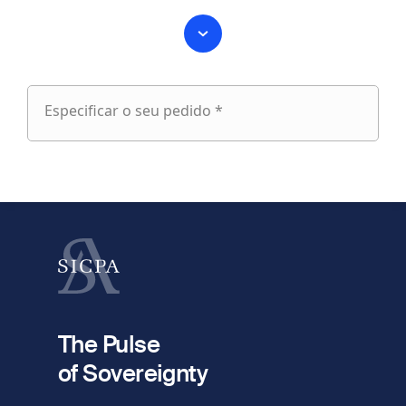
Especificar o seu pedido *
Especificar
o
fieldset
seu
1
pedido
Nome próprio
Apelido
fieldset
2
Seu e-mail
The Pulse
of Sovereignty
Telefone