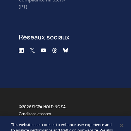
Utilisez un autre
(PT)
navigateur
Confidentialité
-
Zencaptcha.com
Réseaux sociaux
©2026 SICPA HOLDING SA.
Footer
Conditions et accès
Politique de confidentialité
Bottom
This website uses cookies to enhance user experience and
Formulaire de confidentialité
to analyze performance and traffic on our website. We also