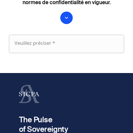
normes de confidentialité en vigueur.
Veuillez préciser *
Veuillez
préciser
fieldset
1
Prénom
Nom
fieldset
2
Votre email
The Pulse
of Sovereignty