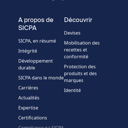
Numéro
de
fieldset
téléphone
A propos de
Découvrir
Société/Organisation
SICPA
Devises
SICPA, en résumé
Mobilisation des
Pays
recettes et
Intégrité
conformité
Développement
Message
Protection des
durable
produits et des
SICPA dans le monde
marques
Carrières
Identité
Actualités
Expertise
* Champs obligatoires
Certifications
Échec de la vérification.
Compliance na SICPA