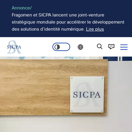
Aller
Annonce/
au
Fragomen et SICPA lancent une joint-venture
contenu
stratégique mondiale pour accélérer le développement
principal
des solutions d’identité numérique.
Lire plus
Ope
Main
Image
navigation