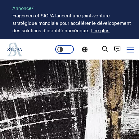
Aller
Annonce/
au
Fragomen et SICPA lancent une joint-venture
contenu
stratégique mondiale pour accélérer le développement
principal
des solutions d’identité numérique.
Lire plus
Ope
Main
Image
navigation