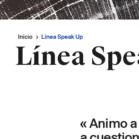
Ruta
Inicio
Línea Speak Up
Línea Sp
de
navegación
« Animo a
a cuestion