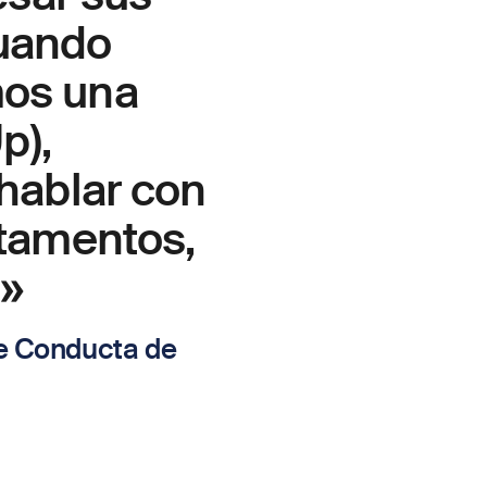
uando
mos una
p),
hablar con
rtamentos,
 »
de Conducta de