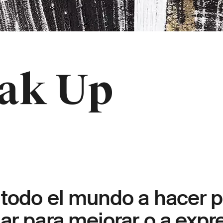
eak Up
 todo el mundo a hacer p
ar para mejorar o a expr