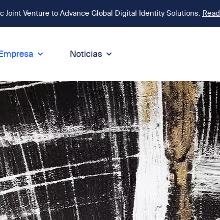
Joint Venture to Advance Global Digital Identity Solutions.
Read
Empresa
Noticias
ntegridad
Sostenibilidad
ódigo de Conducta
Sostenibilidad
rmidad
ntegridad y Compliance
Medioambiente
ca
líticas
Responsabilidad social
ínea Speak Up
Gobernanza y negocio sosteni