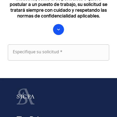
postular a un puesto de trabajo, su solicitud se
tratará siempre con cuidado y respetando las
normas de confidencialidad aplicables.
Especifique su solicitud *
Especifique
su
fieldset
solicitud
1
Nombre
Apellido
fieldset
2
Dirección de e-mail