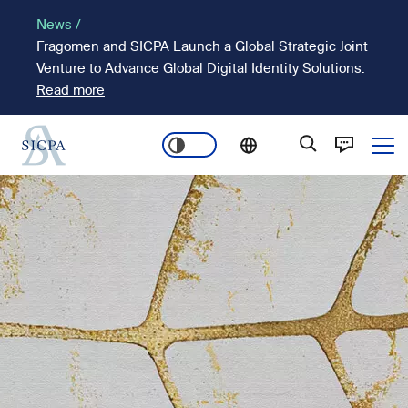
Pasar
News /
al
Fragomen and SICPA Launch a Global Strategic Joint
contenido
Venture to Advance Global Digital Identity Solutions.
principal
Read more
Ope
Main
Imagen
navigation