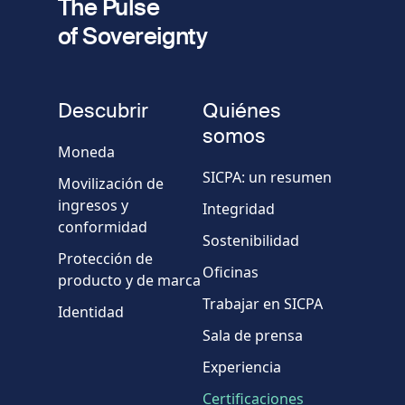
The Pulse
of Sovereignty
Número
de
fieldset
teléfono
Descubrir
Quiénes
Empresa/Organismo
somos
Moneda
SICPA: un resumen
Movilización de
País
ingresos y
Integridad
conformidad
Sostenibilidad
Mensaje
Protección de
Oficinas
producto y de marca
Trabajar en SICPA
Identidad
Sala de prensa
Experiencia
Certificaciones