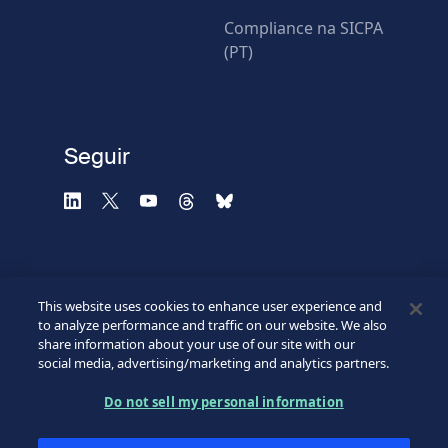
* Campos obligatorios
Compliance na SICPA
(PT)
Verificación fallida.
Utilice otro navegador
Privacidad
-
Zencaptcha.com
Seguir
This website uses cookies to enhance user experience and
to analyze performance and traffic on our website. We also
share information about your use of our site with our
social media, advertising/marketing and analytics partners.
©2026 SICPA HOLDING SA.
Footer
Do not sell my personal information
Condiciones de acceso
Política de confidencialidad