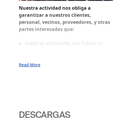
Nuestra actividad nos obliga a
garantizar a nuestros clientes,
personal, vecinos, proveedores, y otras
partes interesadas que:
nuestras actividades son fiables en
términos de seguridad y protección
medioambiental
nuestros productos, procesos,
Read More
instalaciones y los servicios que
ofrecemos son de máxima calidad
contribuimos a la sostenibilidad
económica
SICPA utiliza un único sistema de
DESCARGAS
gestión para todas las entidades
jurídicas de SICPA para: