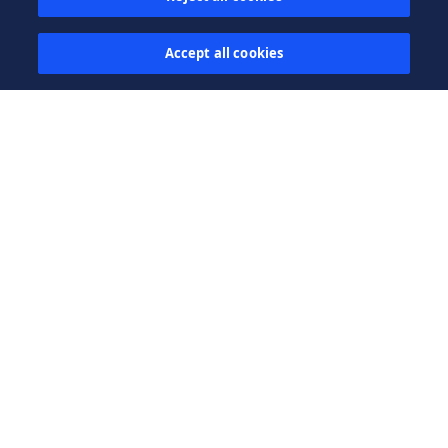
Accept all cookies
Suiza, Chavornay
Más información
unlimitrust campus