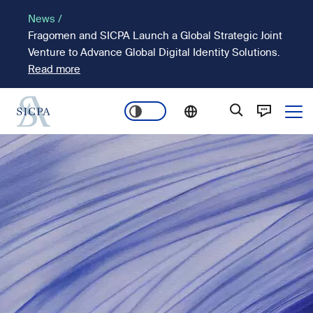
Pasar
News /
al
Fragomen and SICPA Launch a Global Strategic Joint
contenido
Venture to Advance Global Digital Identity Solutions.
principal
Read more
Ope
Main
Imagen
navigation