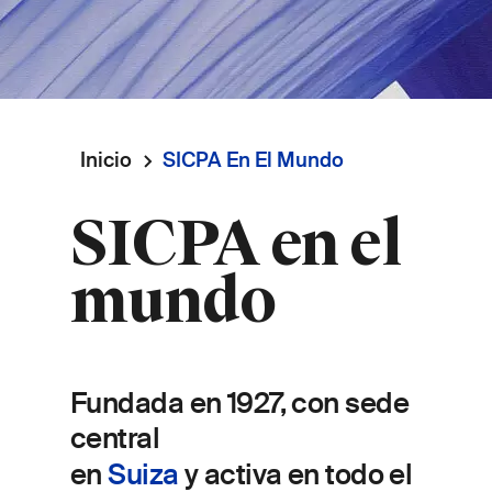
Inicio
SICPA En El Mundo
Ruta
SICPA en el
de
mundo
navegación
Fundada en 1927, con sede
central
e
n
Suiza
y activa en todo el