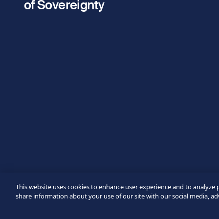
fieldset
of Sovereignty
Empresa/Organismo
Mensaje
Verificación fallida.
Utilice otro navegador
Privacidad
-
Zencaptcha.com
This website uses cookies to enhance user experience and to analyze 
share information about your use of our site with our social media, ad