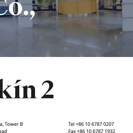
Co.,
2
kín 2
za, Tower B
Tel
+86 10 6787 0207
oad
Fax
+86 10 6787 1932