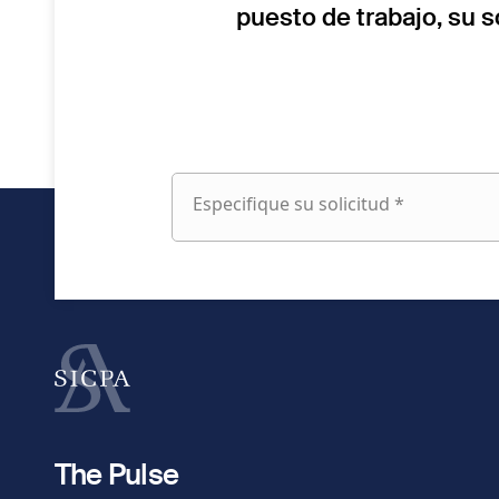
puesto de trabajo, su 
Especifique su solicitud *
Especifique
su
solicitud
fieldset
Nombre
1
fieldset
Dirección de e-mail
2
The Pulse