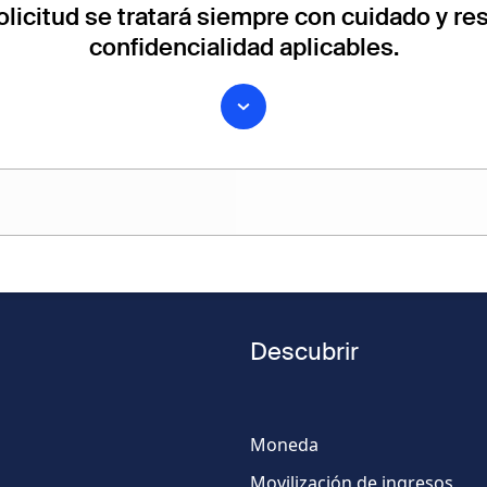
solicitud se tratará siempre con cuidado y r
confidencialidad aplicables.
Apellido
Descubrir
Número
de
Moneda
teléfono
Movilización de ingresos