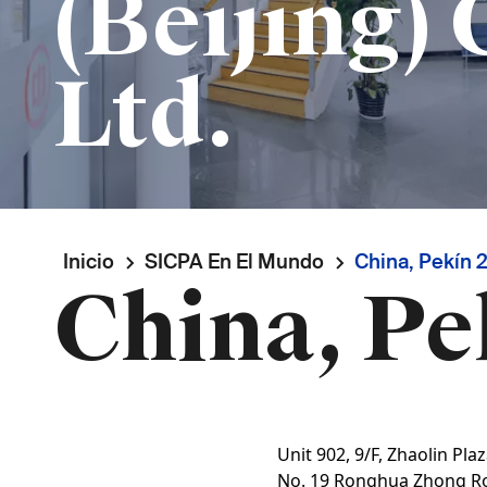
(Beijing) 
Ltd.
Ruta
Inicio
SICPA En El Mundo
China, Pekín 
China, Pe
de
navegación
Unit 902, 9/F, Zhaolin Pla
No. 19 Ronghua Zhong R