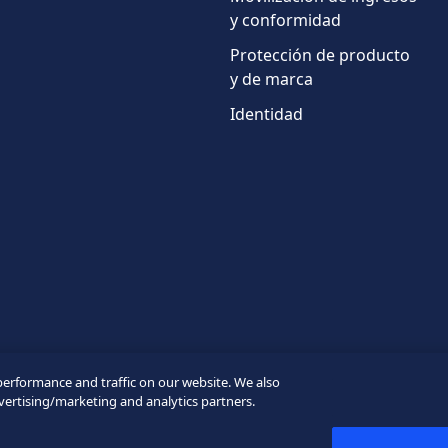
País
y conformidad
Protección de producto
y de marca
Identidad
* Campos obligatorios
performance and traffic on our website. We also
vertising/marketing and analytics partners.