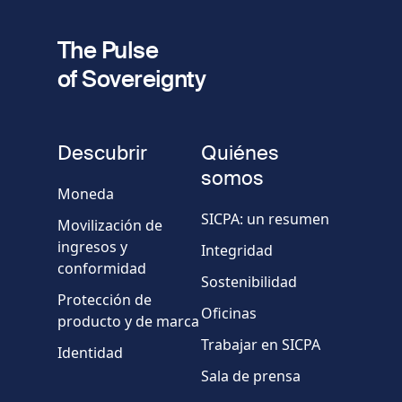
fieldset
2
Dirección de e-mail
The Pulse
of Sovereignty
Número
de
fieldset
teléfono
Descubrir
Quiénes
Empresa/Organismo
somos
Moneda
SICPA: un resumen
Movilización de
País
ingresos y
Integridad
conformidad
Sostenibilidad
Mensaje
Protección de
Oficinas
producto y de marca
Trabajar en SICPA
Identidad
Sala de prensa