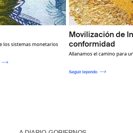
Movilización de Ingresos y
conformidad
 monetarios
Allanamos el camino para una regulación
 prácticos
eficaz del sector, que permita la
servicios no
trazabilidad al tiempo que garantice el
Seguir leyendo
illetes sean
cumplimiento de las normas
 a que
internacionales.
para fomentar
nidades.
A DIARIO, GOBIERNOS,