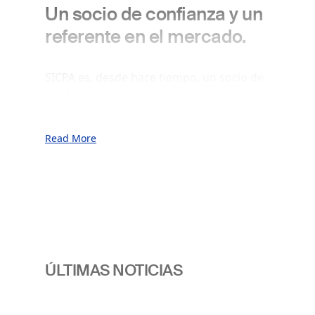
Un socio de confianza y un
referente en el mercado.
SICPA es, desde hace tiempo, un socio de
confianza de gobiernos, bancos centrales,
impresores de alta seguridad y del sector:
un referente en el mercado de las tintas
Read More
de seguridad para billetes, y un
proveedor referente de soluciones
seguras de autentificación, identificación,
trazabilidad y cadena de suministro.
Nuestras soluciones combinan
características materiales ocultas y
tecnologías digitales, para proteger la
integridad y el valor de las divisas,
ÚLTIMAS NOTICIAS
identidades personales, documentos de
valor y servicios de administración
electrónica, además de productos y