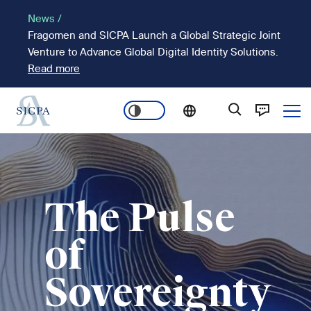
Pasar
News /
al
Fragomen and SICPA Launch a Global Strategic Joint
contenido
Venture to Advance Global Digital Identity Solutions.
principal
Read more
Ope
Main
Imagen
navigation
The Pulse
of
Sovereignty