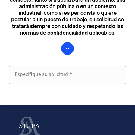
administración pública o en un contexto
industrial, como si es periodista o quiere
postular a un puesto de trabajo, su solicitud se
tratará siempre con cuidado y respetando las
normas de confidencialidad aplicables.
Especifique su solicitud *
Especifique
su
fieldset
solicitud
1
Nombre
Apellido