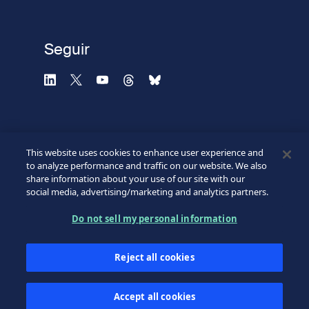
Privacidad
-
Zencaptcha.com
Seguir
This website uses cookies to enhance user experience and
to analyze performance and traffic on our website. We also
share information about your use of our site with our
social media, advertising/marketing and analytics partners.
©2026 SICPA HOLDING SA.
Footer
Do not sell my personal information
Condiciones de acceso
Política de confidencialidad
Bottom
Reject all cookies
Formulario web de confidencialidad
Mi preferencias de cookies
Accept all cookies