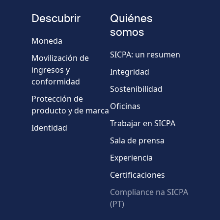
de
fieldset
teléfono
Descubrir
Quiénes
Empresa/Organismo
somos
Moneda
SICPA: un resumen
Movilización de
País
ingresos y
Integridad
conformidad
Sostenibilidad
Mensaje
Protección de
Oficinas
producto y de marca
Trabajar en SICPA
Identidad
Sala de prensa
Experiencia
Certificaciones
* Campos obligatorios
Compliance na SICPA
(PT)
Verificación fallida.
Utilice otro navegador