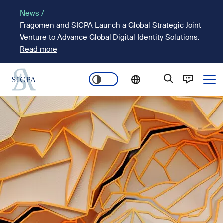
Pasar
News /
al
Fragomen and SICPA Launch a Global Strategic Joint
contenido
Venture to Advance Global Digital Identity Solutions.
principal
Read more
Ope
Main
Imagen
navigation