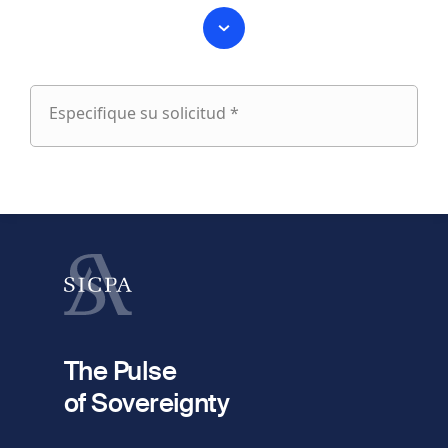
Especifique su solicitud *
Especifique
su
fieldset
solicitud
1
Nombre
Apellido
fieldset
2
Dirección de e-mail
The Pulse
of Sovereignty
Número