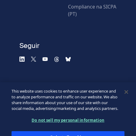
Compliance na SICPA
(PT)
Verificación fallida.
Utilice otro navegador
Privacidad
-
Zencaptcha.com
Seguir
This website uses cookies to enhance user experience and
to analyze performance and traffic on our website. We also
share information about your use of our site with our
social media, advertising/marketing and analytics partners.
©2026 SICPA HOLDING SA.
Footer
Do not sell my personal information
Condiciones de acceso
Política de confidencialidad