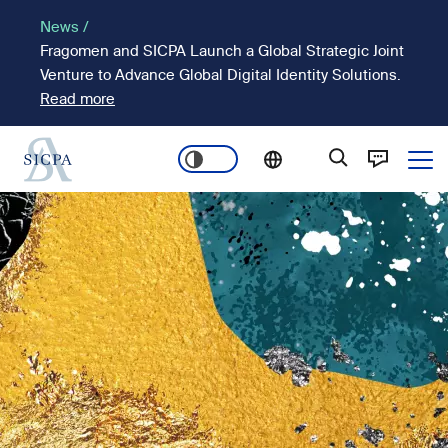
Pasar
News /
al
Fragomen and SICPA Launch a Global Strategic Joint
contenido
Venture to Advance Global Digital Identity Solutions.
principal
Read more
Ope
Main
Imagen
navigation