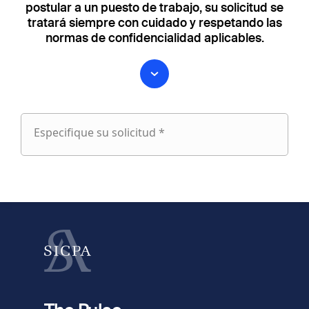
postular a un puesto de trabajo, su solicitud se
tratará siempre con cuidado y respetando las
normas de confidencialidad aplicables.
Especifique su solicitud *
Especifique
su
fieldset
solicitud
1
Nombre
Apellido
fieldset
2
Dirección de e-mail