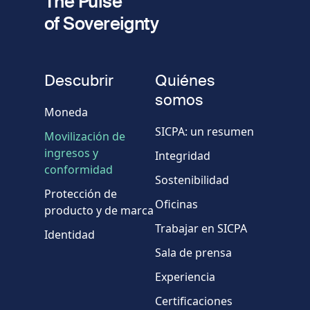
The Pulse
of Sovereignty
Número
de
fieldset
teléfono
Descubrir
Quiénes
Empresa/Organismo
somos
Moneda
SICPA: un resumen
Movilización de
País
ingresos y
Integridad
conformidad
Sostenibilidad
Mensaje
Protección de
Oficinas
producto y de marca
Trabajar en SICPA
Identidad
Sala de prensa
Experiencia
Certificaciones
* Campos obligatorios