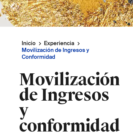
Inicio
Experiencia
Ruta
Movilización de Ingresos y
Conformidad
de
Movilización
navegación
de Ingresos
y
conformidad