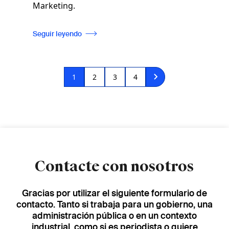
Marketing.
Seguir leyendo
Paginación
Página
1
Página
2
Página
3
Página
4
actual
Contacte con nosotros
Gracias por utilizar el siguiente formulario de
contacto. Tanto si trabaja para un gobierno, una
administración pública o en un contexto
industrial, como si es periodista o quiere