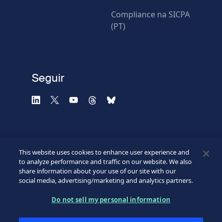
* Campos obligatorios
Compliance na SICPA
(PT)
Verificación fallida.
Utilice otro navegador
Privacidad
-
Zencaptcha.com
Seguir
This website uses cookies to enhance user experience and
to analyze performance and traffic on our website. We also
share information about your use of our site with our
social media, advertising/marketing and analytics partners.
©2026 SICPA HOLDING SA.
Footer
Do not sell my personal information
Condiciones de acceso
Política de confidencialidad