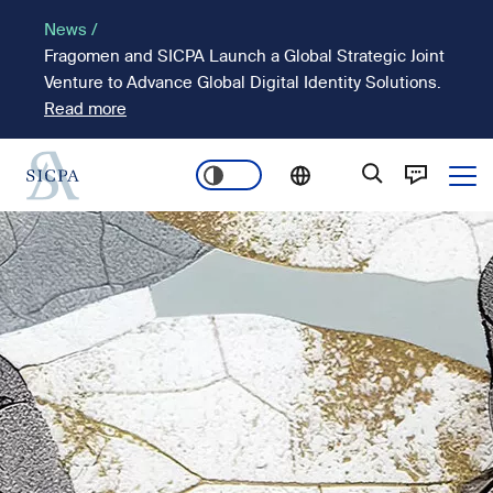
Pasar
News /
al
Fragomen and SICPA Launch a Global Strategic Joint
contenido
Venture to Advance Global Digital Identity Solutions.
principal
Read more
Ope
Main
Imagen
navigation