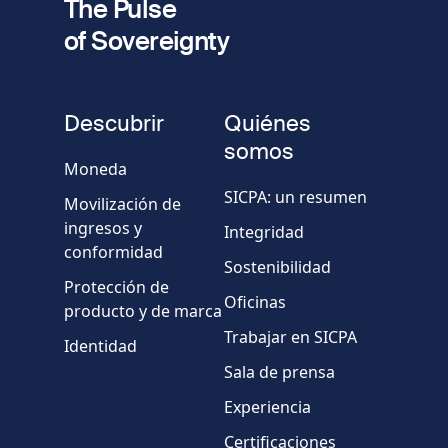
The Pulse
of Sovereignty
Número
de
fieldset
teléfono
Descubrir
Quiénes
Empresa/Organismo
somos
Moneda
SICPA: un resumen
Movilización de
País
ingresos y
Integridad
conformidad
Sostenibilidad
Mensaje
Protección de
Oficinas
producto y de marca
Trabajar en SICPA
Identidad
Sala de prensa
Experiencia
Certificaciones