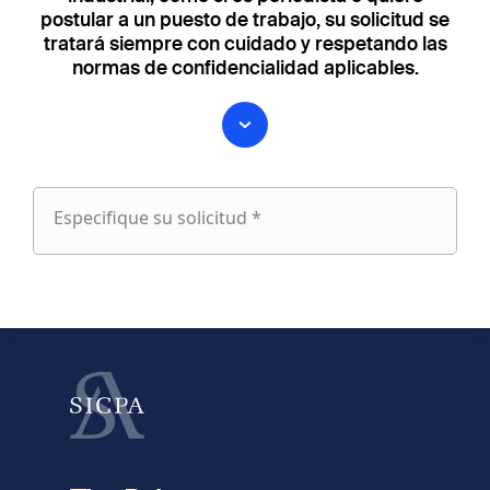
postular a un puesto de trabajo, su solicitud se
tratará siempre con cuidado y respetando las
normas de confidencialidad aplicables.
Especifique su solicitud *
Especifique
su
fieldset
solicitud
1
Nombre
Apellido
fieldset
2
Dirección de e-mail