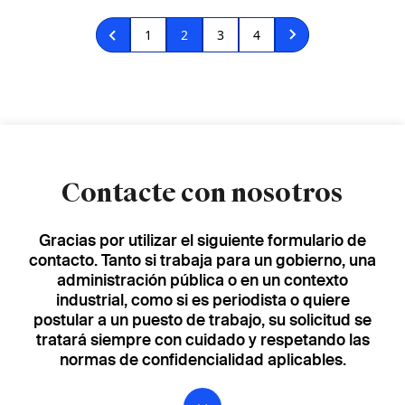
Paginación
Página
1
Página
2
Página
3
Página
4
actual
Contacte con nosotros
Gracias por utilizar el siguiente formulario de
contacto. Tanto si trabaja para un gobierno, una
administración pública o en un contexto
industrial, como si es periodista o quiere
postular a un puesto de trabajo, su solicitud se
tratará siempre con cuidado y respetando las
normas de confidencialidad aplicables.