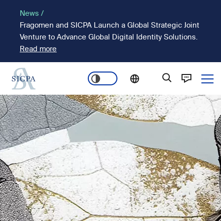
Pasar
News /
al
Fragomen and SICPA Launch a Global Strategic Joint
contenido
Venture to Advance Global Digital Identity Solutions.
principal
Read more
Ope
Main
Imagen
navigation