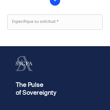
Especifique su solicitud *
Especifique
su
fieldset
solicitud
1
Nombre
Apellido
fieldset
2
Dirección de e-mail
The Pulse
of Sovereignty
Número
de
fieldset