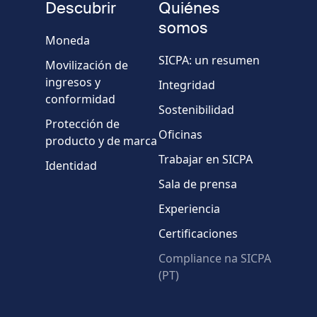
teléfono
Descubrir
Quiénes
Empresa/Organismo
somos
Moneda
SICPA: un resumen
Movilización de
País
ingresos y
Integridad
conformidad
Sostenibilidad
Mensaje
Protección de
Oficinas
producto y de marca
Trabajar en SICPA
Identidad
Sala de prensa
Experiencia
Certificaciones
* Campos obligatorios
Compliance na SICPA
(PT)
Verificación fallida.
Utilice otro navegador
Privacidad
-
Zencaptcha.com