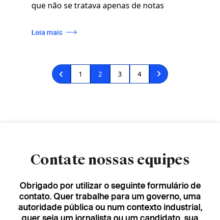
que não se tratava apenas de notas
Leia mais
Paginação
Página
1
Página
2
Página
3
Página
4
atual
Contate nossas equipes
Obrigado por utilizar o seguinte formulário de
contato. Quer trabalhe para um governo, uma
autoridade pública ou num contexto industrial,
quer seja um jornalista ou um candidato, sua