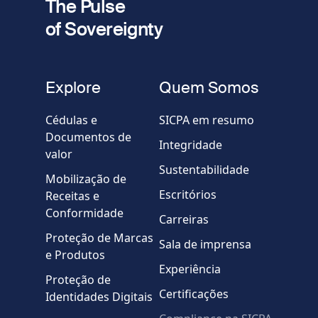
The Pulse
of Sovereignty
Telefone
fieldset
Explore
Quem Somos
Empresa / Organização
Cédulas e
SICPA em resumo
Documentos de
Integridade
valor
Country
Sustentabilidade
Mobilização de
Escritórios
Receitas e
Mensagem
Conformidade
Carreiras
Proteção de Marcas
Sala de imprensa
e Produtos
Experiência
Proteção de
Certificações
Identidades Digitais