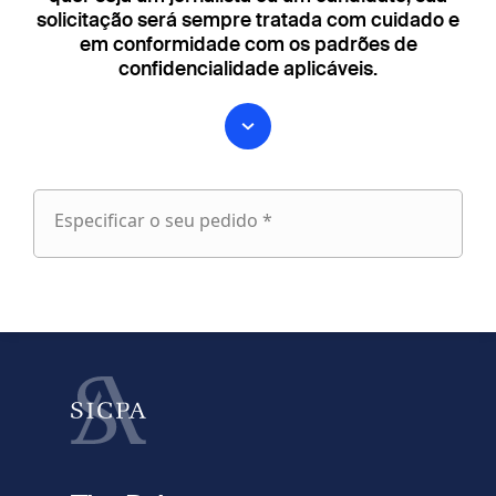
solicitação será sempre tratada com cuidado e
em conformidade com os padrões de
confidencialidade aplicáveis.
Especificar o seu pedido *
Especificar
o
fieldset
seu
1
pedido
Nome próprio
Apelido
fieldset
2
Seu e-mail