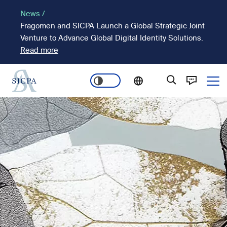
Passar
News /
para
Fragomen and SICPA Launch a Global Strategic Joint
o
Venture to Advance Global Digital Identity Solutions.
conteúdo
Read more
principal
Ope
Main
Imagem
navigation