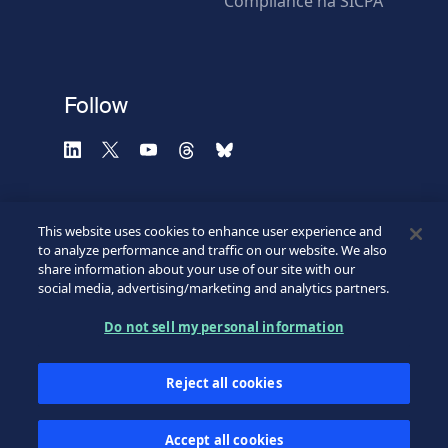
Compliance na SICPA
* Campos obrigatórios
Verificação falhou.
(Recarregue a página)
Use outro navegador
Privacidade
-
Zencaptcha.com
Follow
This website uses cookies to enhance user experience and
to analyze performance and traffic on our website. We also
share information about your use of our site with our
social media, advertising/marketing and analytics partners.
Do not sell my personal information
©2026 SICPA HOLDING SA.
Footer
Termos e condições de uso
Reject all cookies
Aviso de Privacidade
Direitos de Privacidade
Bottom
Minhas preferências de cookies
Accept all cookies