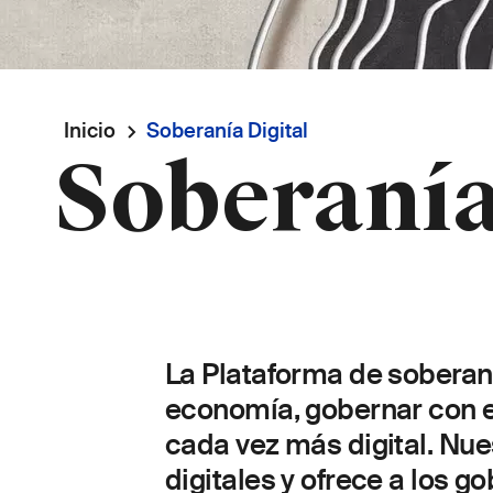
Ruta
Inicio
Soberanía Digital
Soberanía
de
navegación
La Plataforma de soberaní
economía, gobernar con ef
cada vez más digital. Nue
digitales y ofrece a los 