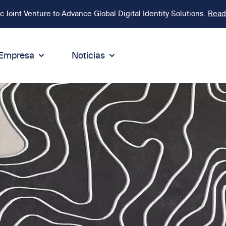
Joint Venture to Advance Global Digital Identity Solutions.
Read
Empresa
Noticias
ntegridad
Sostenibilidad
ódigo de Conducta
Sostenibilidad
rmidad
ntegridad y Compliance
Medioambiente
ca
líticas
Responsabilidad social
ínea Speak Up
Gobernanza y negocio sosteni