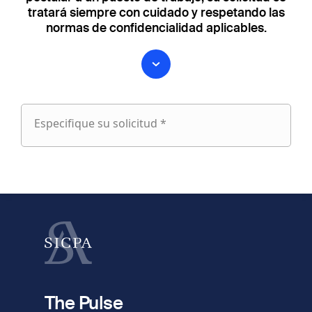
tratará siempre con cuidado y respetando las
normas de confidencialidad aplicables.
Especifique su solicitud *
Especifique
su
fieldset
solicitud
1
Nombre
Apellido
fieldset
2
Dirección de e-mail
The Pulse