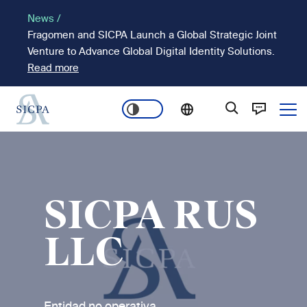
Pasar
News /
al
Fragomen and SICPA Launch a Global Strategic Joint
contenido
Venture to Advance Global Digital Identity Solutions.
principal
Read more
Ope
Main
Imagen
navigation
SICPA RUS
LLC
Entidad no operativa