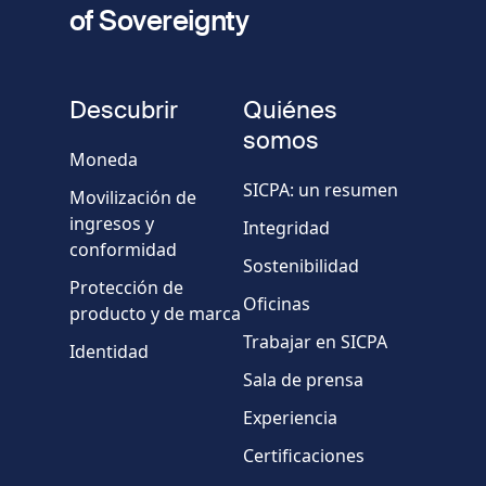
of Sovereignty
Número
de
fieldset
teléfono
Descubrir
Quiénes
Empresa/Organismo
somos
Moneda
SICPA: un resumen
Movilización de
País
ingresos y
Integridad
conformidad
Sostenibilidad
Mensaje
Protección de
Oficinas
producto y de marca
Trabajar en SICPA
Identidad
Sala de prensa
Experiencia
Certificaciones
* Campos obligatorios