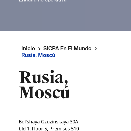
Inicio
SICPA En El Mundo
Ruta
Rusia, Moscú
de
Rusia,
navegación
Moscú
Bol'shaya Gzuzinskaya 30A
bld 1, Floor 5, Premises 510