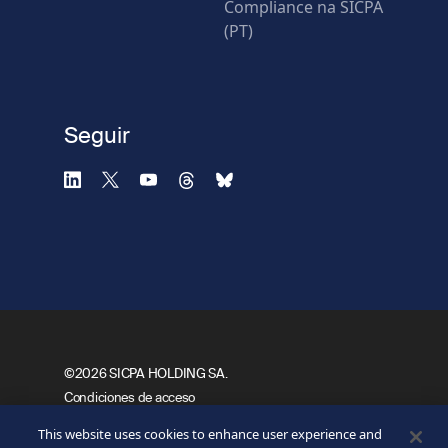
Compliance na SICPA
(PT)
Seguir
©2026 SICPA HOLDING SA.
Footer
Condiciones de acceso
Política de confidencialidad
Bottom
This website uses cookies to enhance user experience and
Formulario web de confidencialidad