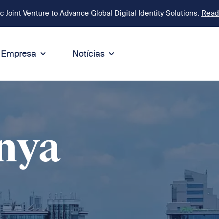
Joint Venture to Advance Global Digital Identity Solutions.
Read
Empresa
Notícias
on
ntegridade
Sustentabilidade
digo de Conduta
Sustentabilidade
ormidade
tegridade & Compliance
Ambiente
nya
íticas
Responsabilidade Social
eak Up
Negócios sustentáveis
 e Compliance