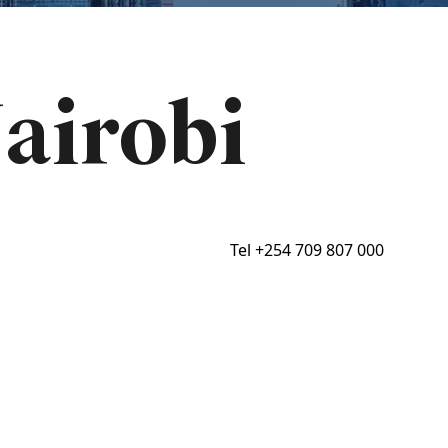
airobi
Tel
+254 709 807 000