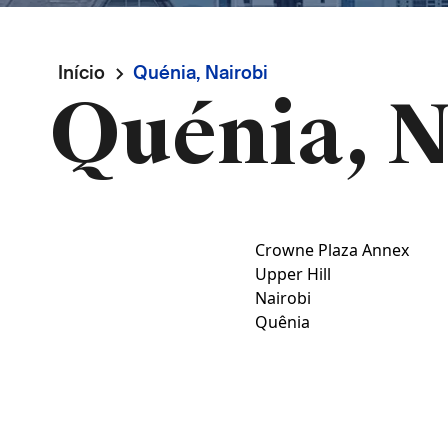
Navegação
Início
Quénia, Nairobi
Quénia, N
estrutural
Crowne Plaza Annex
Upper Hill
Nairobi
Quênia