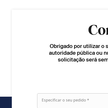
Co
Obrigado por utilizar o
autoridade pública ou n
solicitação será se
Especificar o seu pedido *
Especificar
o