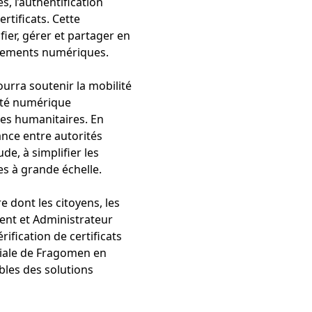
s, l’authentification
rtificats. Cette
ier, gérer et partager en
onnements numériques.
urra soutenir la mobilité
ntité numérique
mes humanitaires. En
ance entre autorités
de, à simplifier les
s à grande échelle.
 dont les citoyens, les
dent et Administrateur
ification de certificats
diale de Fragomen en
bles des solutions