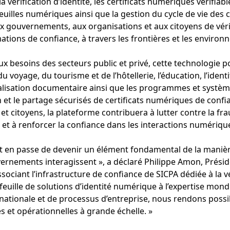
vérification d’identité, les certificats numériques vérifiable
uilles numériques ainsi que la gestion du cycle de vie des ce
 gouvernements, aux organisations et aux citoyens de vérif
mations de confiance, à travers les frontières et les envir
 besoins des secteurs public et privé, cette technologie po
du voyage, du tourisme et de l’hôtellerie, l’éducation, l’ide
ialisation documentaire ainsi que les programmes et systè
n et le partage sécurisés de certificats numériques de confi
t citoyens, la plateforme contribuera à lutter contre la frau
et à renforcer la confiance dans les interactions numérique
st en passe de devenir un élément fondamental de la manière
vernements interagissent », a déclaré Philippe Amon, Prési
sociant l’infrastructure de confiance de SICPA dédiée à la vér
euille de solutions d’identité numérique à l’expertise mon
rnationale et de processus d’entreprise, nous rendons possi
s et opérationnelles à grande échelle. »