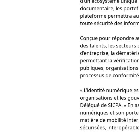
d’un écosystème unique la 
documentaire, les portefe
plateforme permettra aux
toute sécurité des infor
Conçue pour répondre aux
des talents, les secteurs 
d’entreprise, la dématér
permettant la vérificatio
publiques, organisations e
processus de conformité 
« L’identité numérique e
organisations et les gou
Délégué de SICPA. « En as
numériques et son portef
matière de mobilité inte
sécurisées, interopérable