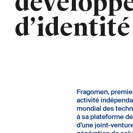
développe
d’identit
Fragomen, premier 
activité indépenda
mondial des techno
à sa plateforme de
d’une joint-ventur