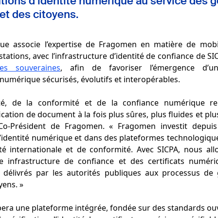
utions d’identité numérique au service des
et des citoyens.
que associe l’expertise de Fragomen en matière de mobil
estations, avec l’infrastructure d’identité de confiance de SI
es souveraines
, afin de favoriser l’émergence d’u
numérique sécurisés, évolutifs et interopérables.
ité, de la conformité et de la confiance numérique r
ification de document à la fois plus sûres, plus fluides et plus
Co-Président de Fragomen. « Fragomen investit depui
d’identité numérique et dans des plateformes technologique
té internationale et de conformité. Avec SICPA, nous all
 infrastructure de confiance et des certificats numériq
s délivrés par les autorités publiques aux processus de 
yens. »
pera une plateforme intégrée, fondée sur des standards ouv