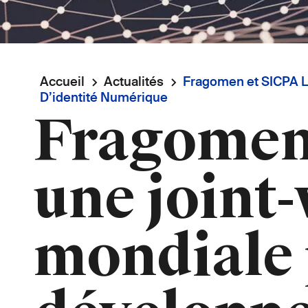
Fil
Accueil
Actualités
Fragomen et SICPA La
D’identité Numérique
Fragomen 
d'Ariane
une joint
mondiale 