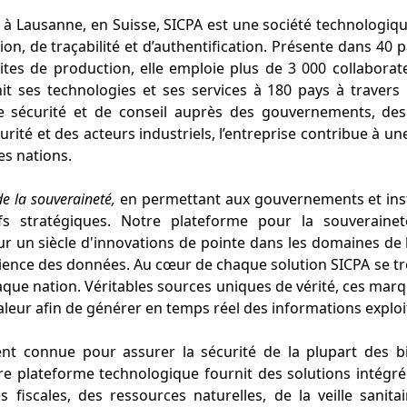
à Lausanne, en Suisse, SICPA est une société technologiqu
ation, de traçabilité et d’authentification. Présente dans 40 
ites de production, elle emploie plus de 3 000 collaborat
nit ses technologies et ses services à 180 pays à traver
e sécurité et de conseil auprès des gouvernements, des
ité et des acteurs industriels, l’entreprise contribue à u
es nations.
 de la souveraineté,
en permettant aux gouvernements et insti
ifs stratégiques. Notre plateforme pour la souverainet
r un siècle d'innovations de pointe dans les domaines de 
cience des données. Au cœur de chaque solution SICPA se 
que nation. Véritables sources uniques de vérité, ces mar
aleur afin de générer en temps réel des informations exploit
ent connue pour assurer la sécurité de la plupart des b
re plateforme technologique fournit des solutions intégré
s fiscales, des ressources naturelles, de la veille sanita