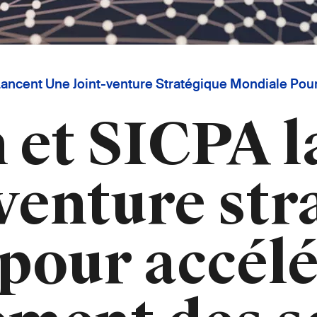
ncent Une Joint-venture Stratégique Mondiale Pou
et SICPA l
-venture str
pour accélé