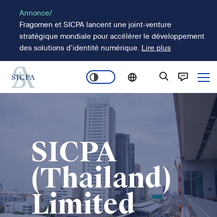
Aller
Annonce/
au
Fragomen et SICPA lancent une joint-venture
contenu
stratégique mondiale pour accélérer le développement
principal
des solutions d’identité numérique.
Lire plus
Ope
Main
Image
navigation
SICPA
(Thailand)
Limited