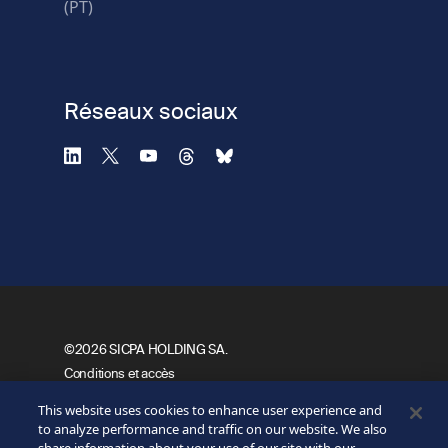
(PT)
navigateur
Confidentialité
-
Zencaptcha.com
Réseaux sociaux
©2026 SICPA HOLDING SA.
Footer
Conditions et accès
Politique de confidentialité
Bottom
This website uses cookies to enhance user experience and
Formulaire de confidentialité
to analyze performance and traffic on our website. We also
Mes préférences cookies