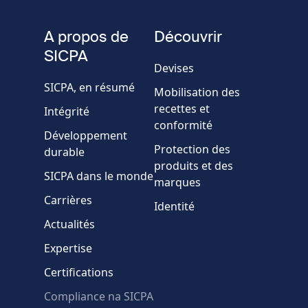
de
fieldset
téléphone
A propos de
Découvrir
Société/Organisation
SICPA
Devises
SICPA, en résumé
Mobilisation des
Pays
recettes et
Intégrité
conformité
Développement
Message
Protection des
durable
produits et des
SICPA dans le monde
marques
Carrières
Identité
Actualités
Expertise
* Champs obligatoires
Certifications
Échec de la vérification.
Compliance na SICPA
Utilisez un autre