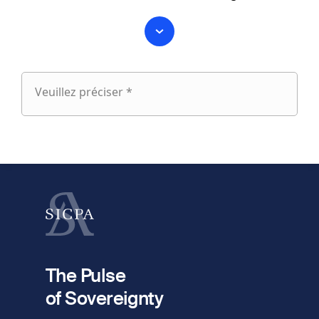
Veuillez préciser *
Veuillez
préciser
fieldset
1
Prénom
Nom
fieldset
2
Votre email
The Pulse
of Sovereignty
Numéro