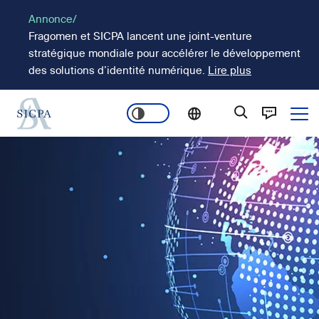
Aller
Annonce/
au
Fragomen et SICPA lancent une joint-venture
contenu
stratégique mondiale pour accélérer le développement
principal
des solutions d’identité numérique.
Lire plus
Ope
Main
Image
navigation