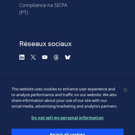
Échec de la vérification.
Compliance na SICPA
Utilisez un autre
(PT)
navigateur
Confidentialité
-
Zencaptcha.com
Réseaux sociaux
This website uses cookies to enhance user experience and
to analyze performance and traffic on our website. We also
share information about your use of our site with our
social media, advertising/marketing and analytics partners.
©2026 SICPA HOLDING SA.
Footer
Do not sell my personal information
Conditions et accès
Politique de confidentialité
Bottom
Reject all cookies