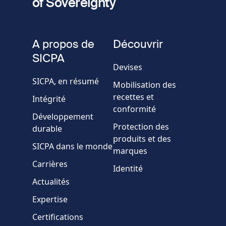
of Sovereignty
Numéro
de
fieldset
téléphone
A propos de
Découvrir
Société/Organisation
SICPA
Devises
SICPA, en résumé
Mobilisation des
Pays
recettes et
Intégrité
conformité
Développement
Message
Protection des
durable
produits et des
SICPA dans le monde
marques
Carrières
Identité
Actualités
Expertise
* Champs obligatoires
Certifications