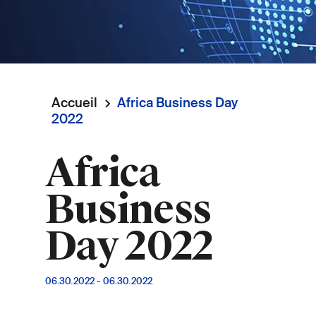
Accueil
Africa Business Day
Fil
2022
d'Ariane
Africa
Business
Day 2022
06.30.2022
-
06.30.2022