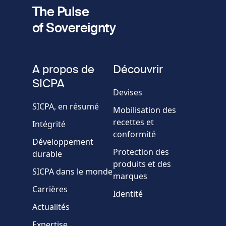
Votre email
The Pulse
of Sovereignty
Numéro
de
fieldset
téléphone
A propos de
Découvrir
Société/Organisation
SICPA
Devises
SICPA, en résumé
Mobilisation des
Pays
recettes et
Intégrité
conformité
Développement
Message
Protection des
durable
produits et des
SICPA dans le monde
marques
Carrières
Identité
Actualités
Expertise