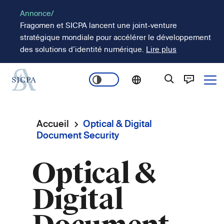
Aller
Annonce/
au
Fragomen et SICPA lancent une joint-venture
contenu
stratégique mondiale pour accélérer le développement
principal
des solutions d’identité numérique.
Lire plus
Ope
Main
navigation
Accueil
Optical & Digital
Fil
Document Security
d'Ariane
Optical &
Digital