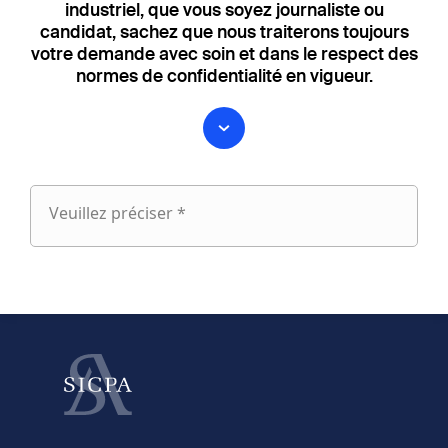
industriel, que vous soyez journaliste ou
candidat, sachez que nous traiterons toujours
votre demande avec soin et dans le respect des
normes de confidentialité en vigueur.
Veuillez préciser *
Veuillez
préciser
fieldset
1
Prénom
Nom
fieldset
2