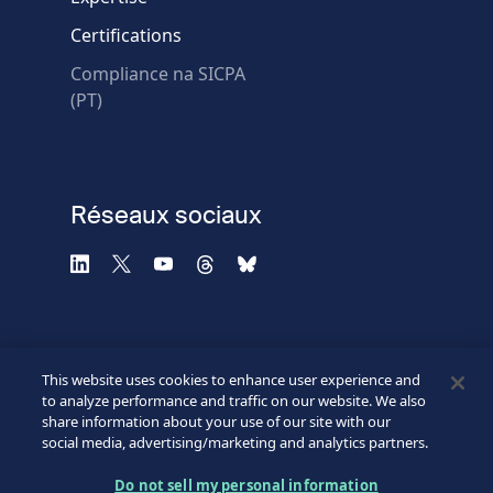
* Champs obligatoires
Certifications
Échec de la vérification.
Compliance na SICPA
Utilisez un autre
(PT)
navigateur
Confidentialité
-
Zencaptcha.com
Réseaux sociaux
This website uses cookies to enhance user experience and
to analyze performance and traffic on our website. We also
share information about your use of our site with our
social media, advertising/marketing and analytics partners.
©2026 SICPA HOLDING SA.
Footer
Do not sell my personal information