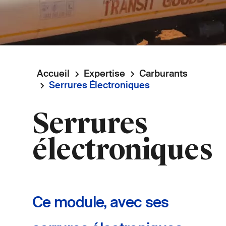
Accueil
Expertise
Carburants
Fil
Serrures Électroniques
d'Ariane
Serrures
électroniques
Ce module, avec ses