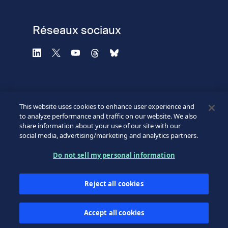
Réseaux sociaux
This website uses cookies to enhance user experience and
to analyze performance and traffic on our website. We also
share information about your use of our site with our
social media, advertising/marketing and analytics partners.
©2026 SICPA HOLDING SA.
Footer
Do not sell my personal information
Conditions et accès
Politique de confidentialité
Bottom
Reject all cookies
Formulaire de confidentialité
Mes préférences cookies
Accept all cookies