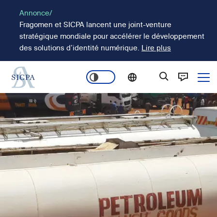
Aller
Annonce/
au
Fragomen et SICPA lancent une joint-venture
contenu
stratégique mondiale pour accélérer le développement
principal
des solutions d’identité numérique.
Lire plus
Ope
Main
Image
navigation