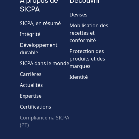
A propos de
Découvrir
Société/Organisation
SICPA
Devises
SICPA, en résumé
Mobilisation des
Pays
recettes et
Intégrité
conformité
Développement
Message
Protection des
durable
produits et des
SICPA dans le monde
marques
Carrières
Identité
Actualités
Expertise
* Champs obligatoires
Certifications
Échec de la vérification.
Compliance na SICPA
Utilisez un autre
(PT)
navigateur
Confidentialité
-
Zencaptcha.com