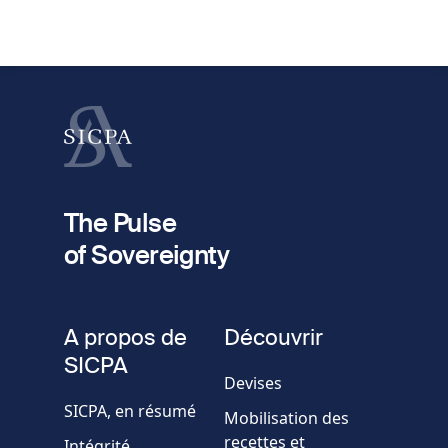
fieldset
1
Prénom
Nom
fieldset
2
Votre email
The Pulse
of Sovereignty
Numéro
de
fieldset
téléphone
A propos de
Découvrir
Société/Organisation
SICPA
Devises
SICPA, en résumé
Mobilisation des
Pays
recettes et
Intégrité