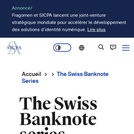
Aller
Annonce/
au
Fragomen et SICPA lancent une joint-venture
contenu
stratégique mondiale pour accélérer le développement
principal
des solutions d’identité numérique.
Lire plus
Ope
Main
navigation
Accueil
The Swiss Banknote
Fil
Series
d'Ariane
The Swiss
Banknote