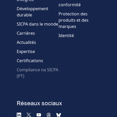
conformité
Développement
Message
Protection des
durable
produits et des
SICPA dans le monde
marques
Carrières
Identité
Actualités
Expertise
* Champs obligatoires
Certifications
Échec de la vérification.
Compliance na SICPA
Utilisez un autre
(PT)
navigateur
Confidentialité
-
Zencaptcha.com
Réseaux sociaux