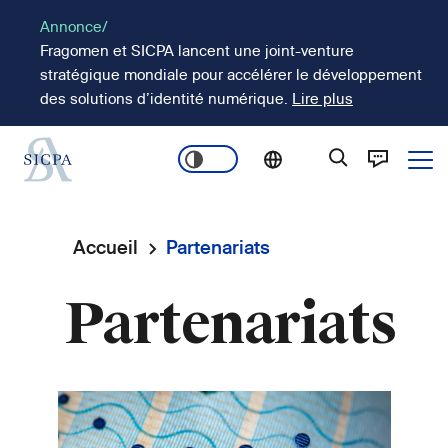
Aller
Annonce/
au
Fragomen et SICPA lancent une joint-venture
contenu
stratégique mondiale pour accélérer le développement
principal
des solutions d’identité numérique.
Lire plus
Ope
Main
navigation
Accueil
Partenariats
Fil
Partenariats
d'Ariane
Image