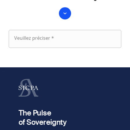
Veuillez préciser *
Veuillez
préciser
fieldset
1
Prénom
Nom
fieldset
2
Votre email
The Pulse
of Sovereignty
Numéro