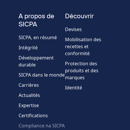
de
fieldset
téléphone
A propos de
Découvrir
Société/Organisation
SICPA
Devises
SICPA, en résumé
Mobilisation des
Pays
recettes et
Intégrité
conformité
Développement
Message
Protection des
durable
produits et des
SICPA dans le monde
marques
Carrières
Identité
Actualités
Expertise
* Champs obligatoires
Certifications
Échec de la vérification.
Compliance na SICPA