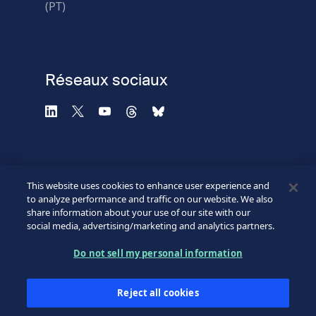
Utilisez un autre
(PT)
navigateur
Confidentialité
-
Zencaptcha.com
Réseaux sociaux
This website uses cookies to enhance user experience and
to analyze performance and traffic on our website. We also
share information about your use of our site with our
social media, advertising/marketing and analytics partners.
©2026 SICPA HOLDING SA.
Footer
Do not sell my personal information
Conditions et accès
Politique de confidentialité
Bottom
Reject all cookies
Formulaire de confidentialité
Mes préférences cookies