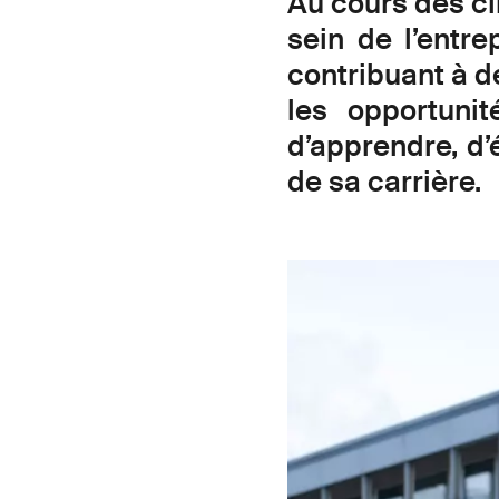
Au cours des ci
sein de l’entr
contribuant à de
les opportuni
d’apprendre, d’
de sa carrière.
Image