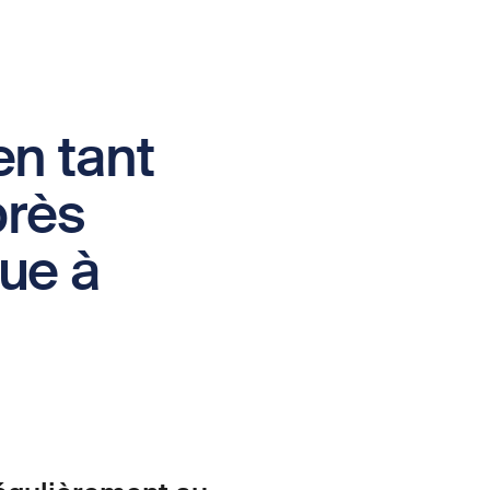
en tant
près
ue à