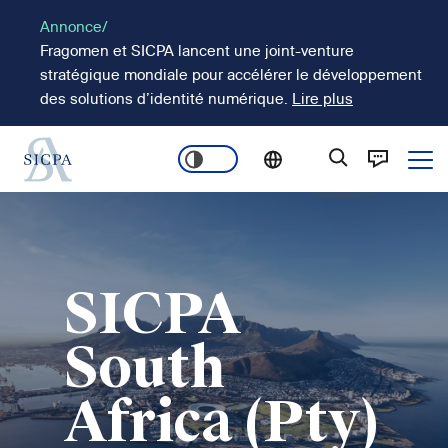
Aller
Annonce/
au
Fragomen et SICPA lancent une joint-venture
contenu
stratégique mondiale pour accélérer le développement
principal
des solutions d’identité numérique.
Lire plus
Ope
Main
Image
navigation
SICPA
South
Africa (Pty)