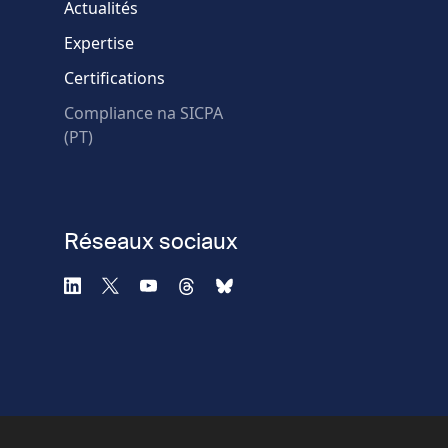
Actualités
Expertise
* Champs obligatoires
Certifications
Échec de la vérification.
Compliance na SICPA
Utilisez un autre
(PT)
navigateur
Confidentialité
-
Zencaptcha.com
Réseaux sociaux