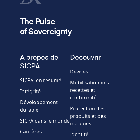
fieldset
2
Votre email
The Pulse
of Sovereignty
Numéro
de
fieldset
téléphone
A propos de
Découvrir
Société/Organisation
SICPA
Devises
SICPA, en résumé
Mobilisation des
Pays
recettes et
Intégrité
conformité
Développement
Message
Protection des
durable
produits et des
SICPA dans le monde
marques
Carrières
Identité