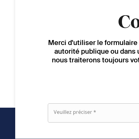
Co
Merci d'utiliser le formulai
autorité publique ou dans 
nous traiterons toujours vo
Veuillez préciser *
Veuillez
préciser
fieldset