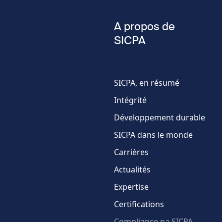
Nom
A propos de
SICPA
Numéro
de
téléphone
SICPA, en résumé
Pays
Intégrité
Développement durable
SICPA dans le monde
Carrières
Actualités
Expertise
Certifications
Compliance na SICPA