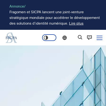
Aller
Annonce/
au
Fragomen et SICPA lancent une joint-venture
contenu
stratégique mondiale pour accélérer le développement
principal
des solutions d’identité numérique.
Lire plus
Ope
Main
Image
navigation