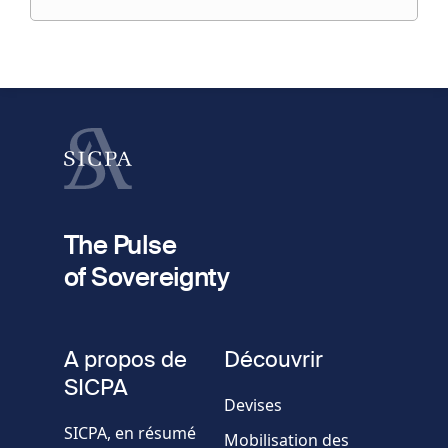
préciser
fieldset
1
Prénom
Nom
fieldset
2
Votre email
The Pulse
of Sovereignty
Numéro
de
fieldset
téléphone
A propos de
Découvrir
Société/Organisation
SICPA
Devises
SICPA, en résumé
Mobilisation des