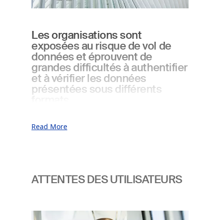
Les organisations sont
exposées au risque de vol de
données et éprouvent de
grandes difficultés à authentifier
et à vérifier les données
présentées sous différents
formats.
Défis des organisations
Read More
Gestion de la confidentialité des
ATTENTES DES UTILISATEURS
données
Vérification fiable à l'échelle mondiale
Portabilité des données
Image
Interopérabilité