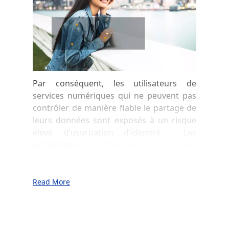
Par conséquent, les utilisateurs de
services numériques qui ne peuvent pas
contrôler de manière fiable le partage de
leurs données sont exposés à un risque
élevé d'usurpation d'identité. Les
organisations publiques et privées
souffrent de la lenteur et du coût du
processus de vérification et sont
régulièrement victimes de vols de
Read More
données.