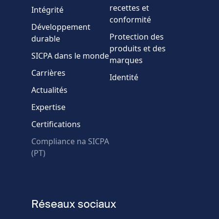
Pays
recettes et
Intégrité
conformité
Développement
Message
Protection des
durable
produits et des
SICPA dans le monde
marques
Carrières
Identité
Actualités
Expertise
* Champs obligatoires
Certifications
Échec de la vérification.
Compliance na SICPA
Utilisez un autre
(PT)
navigateur
Confidentialité
-
Zencaptcha.com
Réseaux sociaux