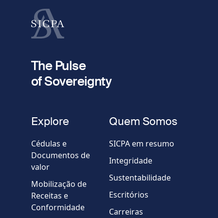
Apelido
fieldset
2
Seu e-mail
The Pulse
of Sovereignty
Telefone
fieldset
Explore
Quem Somos
Empresa / Organização
Cédulas e
SICPA em resumo
Documentos de
Integridade
valor
Country
Sustentabilidade
Mobilização de
Escritórios
Receitas e
Mensagem
Conformidade
Carreiras