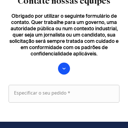
Contate nossas equipes
Obrigado por utilizar o seguinte formulário de
contato. Quer trabalhe para um governo, uma
autoridade pública ou num contexto industrial,
quer seja um jornalista ou um candidato, sua
solicitação será sempre tratada com cuidado e
em conformidade com os padrões de
confidencialidade aplicáveis.
Especificar o seu pedido *
Especificar
o
fieldset
seu
1
pedido
Nome próprio