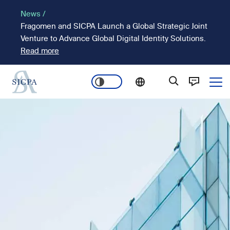
Passar
News /
para
Fragomen and SICPA Launch a Global Strategic Joint
o
Venture to Advance Global Digital Identity Solutions.
conteúdo
Read more
principal
Ope
Main
Imagem
navigation