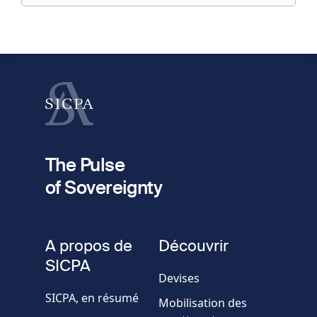
préciser
fieldset
1
Prénom
Nom
fieldset
2
Votre email
The Pulse
of Sovereignty
Numéro
de
fieldset
téléphone
A propos de
Découvrir
Société/Organisation
SICPA
Devises
SICPA, en résumé
Mobilisation des
Pays