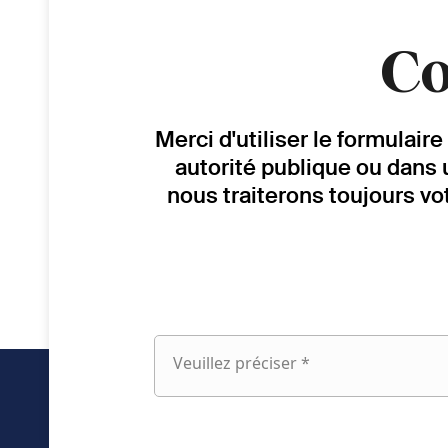
Co
Merci d'utiliser le formulai
autorité publique ou dans 
nous traiterons toujours vo
Veuillez préciser *
Veuillez
préciser
fieldset