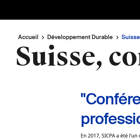
Fil
Accueil
Développement Durable
Suisse
Suisse, c
d'Ariane
"Confére
professi
En 2017, SICPA a été l’un