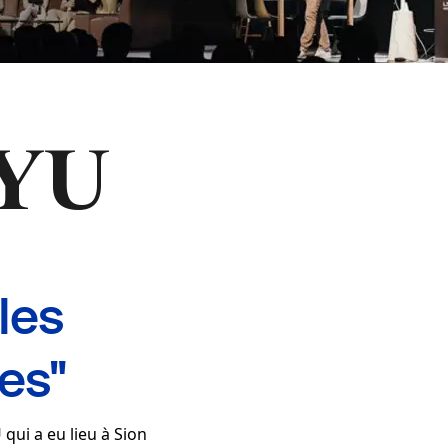
IYU
les
es"
 qui a eu lieu à Sion