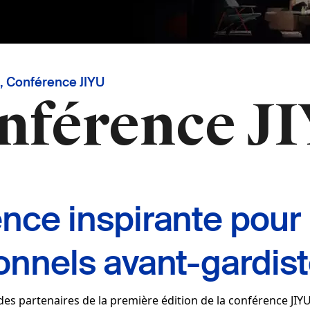
, Conférence JIYU
onférence J
nce inspirante pour 
onnels avant-gardist
 des partenaires de la première édition de la conférence JIYU