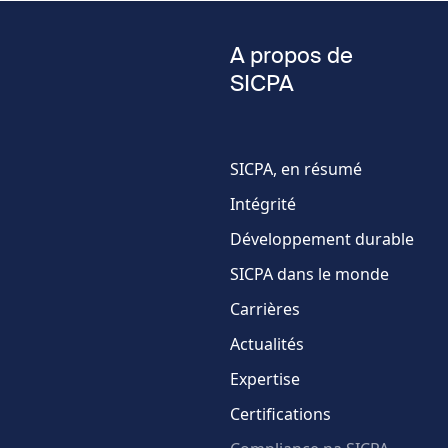
Nom
A propos de
SICPA
Numéro
de
téléphone
SICPA, en résumé
Pays
Intégrité
Développement durable
SICPA dans le monde
Carrières
Actualités
Expertise
Certifications