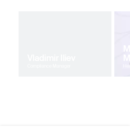
Image
M
Vladimir Iliev
M
Compliance Manager
Hea