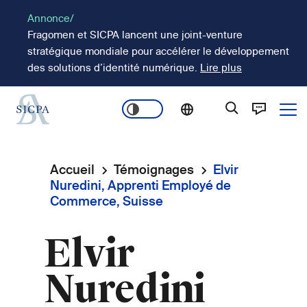
Aller
Annonce/
au
Fragomen et SICPA lancent une joint-venture
contenu
stratégique mondiale pour accélérer le développement
principal
des solutions d’identité numérique.
Lire plus
Ope
Main
navigation
Accueil
Témoignages
Elvir
Fil
Nuredini, Apprenti Employé de
Commerce, Suisse
d'Ariane
Elvir
Nuredini