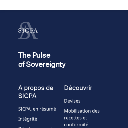
1
Prénom
Nom
fieldset
2
Votre email
The Pulse
of Sovereignty
Numéro
de
fieldset
téléphone
A propos de
Découvrir
Société/Organisation
SICPA
Devises
SICPA, en résumé
Mobilisation des
Pays
recettes et
Intégrité
conformité