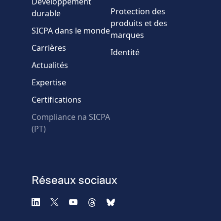
Développement
Message
Protection des
durable
produits et des
SICPA dans le monde
marques
Carrières
Identité
Actualités
Expertise
* Champs obligatoires
Certifications
Échec de la vérification.
Compliance na SICPA
Utilisez un autre
(PT)
navigateur
Confidentialité
-
Zencaptcha.com
Réseaux sociaux