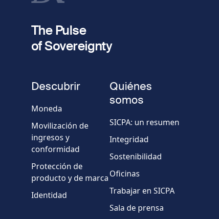
fieldset
2
Dirección de e-mail
The Pulse
of Sovereignty
Número
de
fieldset
teléfono
Descubrir
Quiénes
Empresa/Organismo
somos
Moneda
SICPA: un resumen
Movilización de
País
ingresos y
Integridad
conformidad
Sostenibilidad
Mensaje
Protección de
Oficinas
producto y de marca
Trabajar en SICPA
Identidad
Sala de prensa