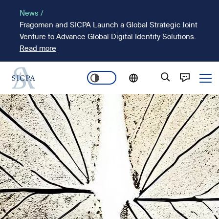
Pasar
News /
al
Fragomen and SICPA Launch a Global Strategic Joint
contenido
Venture to Advance Global Digital Identity Solutions.
principal
Read more
Ope
Main
Imagen
navigation