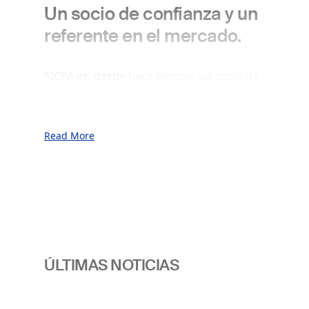
Un socio de confianza y un
referente en el mercado.
SICPA es, desde hace tiempo, un socio de
confianza de gobiernos, bancos centrales,
impresores de alta seguridad y del sector:
un referente en el mercado de las tintas
Read More
de seguridad para billetes, y un
proveedor referente de soluciones
seguras de autentificación, identificación,
trazabilidad y cadena de suministro.
Nuestras soluciones combinan
características materiales ocultas y
tecnologías digitales, para proteger la
integridad y el valor de las divisas,
ÚLTIMAS NOTICIAS
identidades personales, documentos de
valor y servicios de administración
electrónica, además de productos y