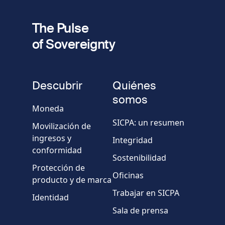
fieldset
2
Dirección de e-mail
The Pulse
of Sovereignty
Número
de
fieldset
teléfono
Descubrir
Quiénes
Empresa/Organismo
somos
Moneda
SICPA: un resumen
Movilización de
País
ingresos y
Integridad
conformidad
Sostenibilidad
Mensaje
Protección de
Oficinas
producto y de marca
Trabajar en SICPA
Identidad
Sala de prensa