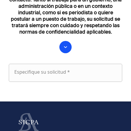
administración pública o en un contexto
industrial, como si es periodista o quiere
postular a un puesto de trabajo, su solicitud se
tratará siempre con cuidado y respetando las
normas de confidencialidad aplicables.
Especifique su solicitud *
Especifique
su
fieldset
solicitud
1
Nombre
Apellido