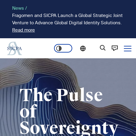
Pasar
News /
al
Fragomen and SICPA Launch a Global Strategic Joint
contenido
Venture to Advance Global Digital Identity Solutions.
principal
Read more
Ope
Main
Imagen
navigation
The Pulse
of
Sovereignty