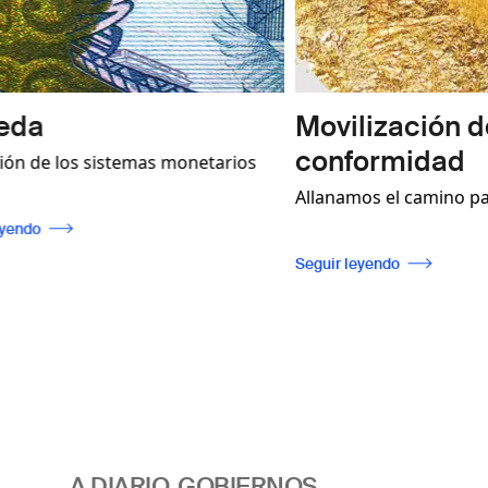
Movilización de Ingresos 
conformidad
as monetarios
Allanamos el camino para una regulación
os prácticos
eficaz del sector, que permita la
y servicios no
trazabilidad al tiempo que garantice el
Seguir leyendo
 billetes sean
cumplimiento de las normas
no a que
internacionales.
e para fomentar
munidades.
A DIARIO, GOBIERNOS,