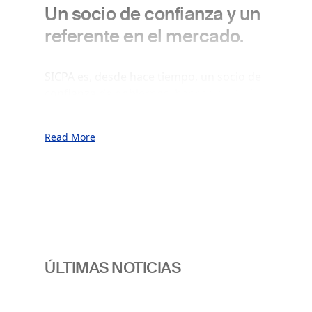
Un socio de confianza y un
referente en el mercado.
SICPA es, desde hace tiempo, un socio de
confianza de gobiernos, bancos centrales,
impresores de alta seguridad y del sector:
un referente en el mercado de las tintas
Read More
de seguridad para billetes, y un
proveedor referente de soluciones
seguras de autentificación, identificación,
trazabilidad y cadena de suministro.
Nuestras soluciones combinan
características materiales ocultas y
tecnologías digitales, para proteger la
integridad y el valor de las divisas,
ÚLTIMAS NOTICIAS
identidades personales, documentos de
valor y servicios de administración
electrónica, además de productos y