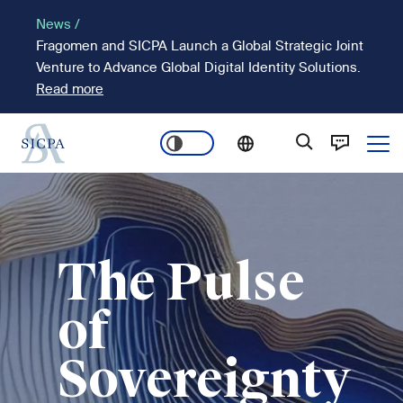
Pasar
News /
al
Fragomen and SICPA Launch a Global Strategic Joint
contenido
Venture to Advance Global Digital Identity Solutions.
principal
Read more
Ope
Main
Imagen
navigation
The Pulse
of
Sovereignty