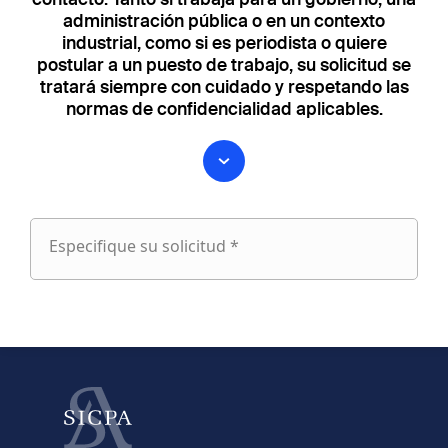
administración pública o en un contexto
industrial, como si es periodista o quiere
postular a un puesto de trabajo, su solicitud se
tratará siempre con cuidado y respetando las
normas de confidencialidad aplicables.
Especifique su solicitud *
Especifique
su
fieldset
solicitud
1
Nombre
Apellido