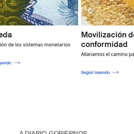
Movilización de Ingresos 
conformidad
as monetarios
Allanamos el camino para una regulació
os prácticos
eficaz del sector, que permita la
y servicios no
trazabilidad al tiempo que garantice el
Seguir leyendo
s billetes sean
cumplimiento de las normas
ino a que
internacionales.
e para fomentar
munidades.
A DIARIO, GOBIERNOS,