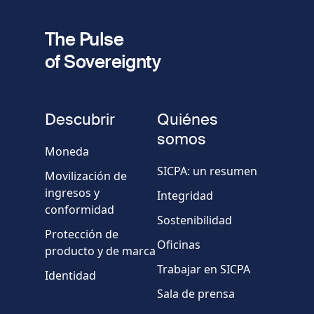
fieldset
2
Dirección de e-mail
The Pulse
of Sovereignty
Número
de
fieldset
teléfono
Descubrir
Quiénes
Empresa/Organismo
somos
Moneda
SICPA: un resumen
Movilización de
País
ingresos y
Integridad
conformidad
Sostenibilidad
Mensaje
Protección de
Oficinas
producto y de marca
Trabajar en SICPA
Identidad
Sala de prensa