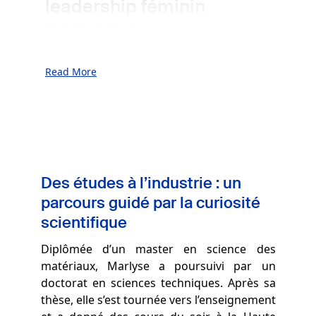
leadership féminin
inspirant d
ans un
domaine scientifique et
technologique où les
Read More
femmes restent encore
sous-représentées.
Aujourd’hui à la tête du
service Eléments de
Des études à l’industrie : un
Sécurité et Détection
parcours guidé par la curiosité
(Head of Security
scientifique
Features & Detection), elle
Diplômée d’un master en science des
dirige cinq laboratoires et
matériaux, Marlyse a poursuivi par un
une équipe de 80
doctorat en sciences techniques. Après sa
personnes, avec un style
thèse, elle s’est tournée vers l’enseignement