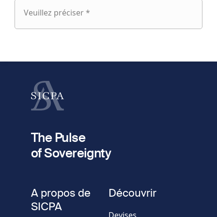
Veuillez préciser *
Veuillez
préciser
fieldset
1
Prénom
Nom
fieldset
2
Votre email
The Pulse
of Sovereignty
Numéro
de
fieldset
téléphone
A propos de
Découvrir
Société/Organisation
SICPA
Devises