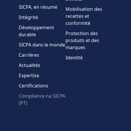
SICPA, en résumé
Mobilisation des
Pays
recettes et
Intégrité
conformité
Développement
Message
Protection des
durable
produits et des
SICPA dans le monde
marques
Carrières
Identité
Actualités
Expertise
* Champs obligatoires
Certifications
Échec de la vérification.
Compliance na SICPA
Utilisez un autre
(PT)
navigateur
Confidentialité
-
Zencaptcha.com