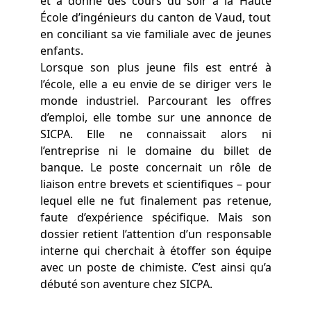
et a donné des cours du soir à la Haute
de management basé sur
École d’ingénieurs du canton de Vaud, tout
l’écoute, la cohésion et la
en conciliant sa vie familiale avec de jeunes
conviction.
enfants.
Lorsque son plus jeune fils est entré à
l’école, elle a eu envie de se diriger vers le
monde industriel. Parcourant les offres
d’emploi, elle tombe sur une annonce de
SICPA. Elle ne connaissait alors ni
l’entreprise ni le domaine du billet de
banque. Le poste concernait un rôle de
liaison entre brevets et scientifiques – pour
lequel elle ne fut finalement pas retenue,
faute d’expérience spécifique. Mais son
dossier retient l’attention d’un responsable
interne qui cherchait à étoffer son équipe
avec un poste de chimiste. C’est ainsi qu’a
débuté son aventure chez SICPA.