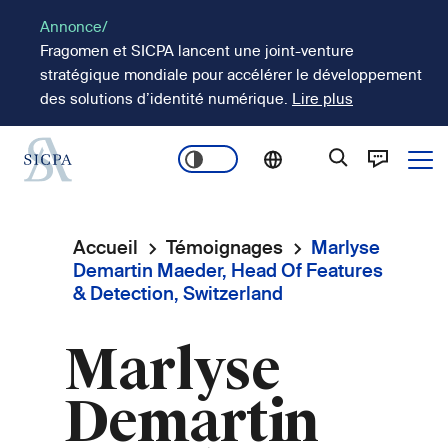
Aller
Annonce/
au
Fragomen et SICPA lancent une joint-venture
contenu
stratégique mondiale pour accélérer le développement
principal
des solutions d’identité numérique.
Lire plus
Ope
Main
navigation
Accueil
Témoignages
Marlyse
Fil
Demartin Maeder, Head Of Features
& Detection, Switzerland
d'Ariane
Marlyse
Demartin