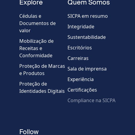
Explore
Quem Somos
Empresa / Organização
Cédulas e
SICPA em resumo
Documentos de
Integridade
valor
Country
Sustentabilidade
Mobilização de
Escritórios
Receitas e
Mensagem
Conformidade
Carreiras
Proteção de Marcas
Sala de imprensa
e Produtos
Experiência
Proteção de
Certificações
Identidades Digitais
Compliance na SICPA
* Campos obrigatórios
Verificação falhou.
(Recarregue a página)
Use outro navegador
Privacidade
-
Zencaptcha.com
Follow