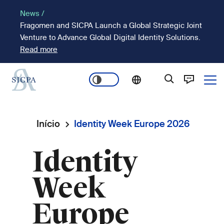
Passar
News /
para
Fragomen and SICPA Launch a Global Strategic Joint
o
Venture to Advance Global Digital Identity Solutions.
conteúdo
Read more
principal
Ope
Main
navigation
Início
Identity Week Europe 2026
Navegação
Identity
estrutural
Week
Europe