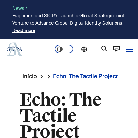
Passar
News /
para
Fragomen and SICPA Launch a Global Strategic Joint
o
Venture to Advance Global Digital Identity Solutions.
conteúdo
Read more
principal
Ope
Main
navigation
Início
Echo: The Tactile Project
Navegação
Echo: The
estrutural
Tactile
Project