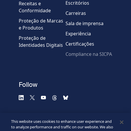
Escritórios
Receitas e
Mensagem
Conformidade
Carreiras
Proteção de Marcas
Sala de imprensa
e Produtos
Experiência
Proteção de
Certificações
Identidades Digitais
Compliance na SICPA
* Campos obrigatórios
Verificação falhou.
(Recarregue a página)
Use outro navegador
Privacidade
-
Zencaptcha.com
Follow
This website uses cookies to enhance user experience and
to analyze performance and traffic on our website. We also