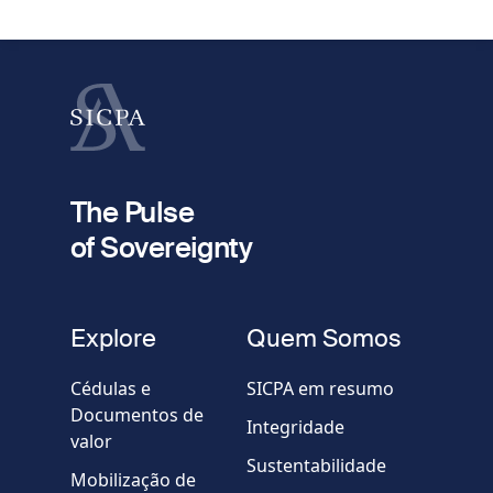
1
pedido
Nome próprio
Apelido
fieldset
2
Seu e-mail
The Pulse
of Sovereignty
Telefone
fieldset
Explore
Quem Somos
Empresa / Organização
Cédulas e
SICPA em resumo
Documentos de
Integridade
valor
Country
Sustentabilidade
Mobilização de