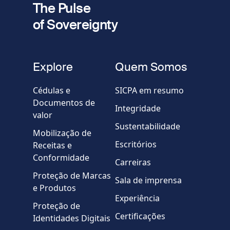
The Pulse
of Sovereignty
Telefone
fieldset
Explore
Quem Somos
Empresa / Organização
Cédulas e
SICPA em resumo
Documentos de
Integridade
valor
Country
Sustentabilidade
Mobilização de
Escritórios
Receitas e
Mensagem
Conformidade
Carreiras
Proteção de Marcas
Sala de imprensa
e Produtos
Experiência
Proteção de
Certificações
Identidades Digitais