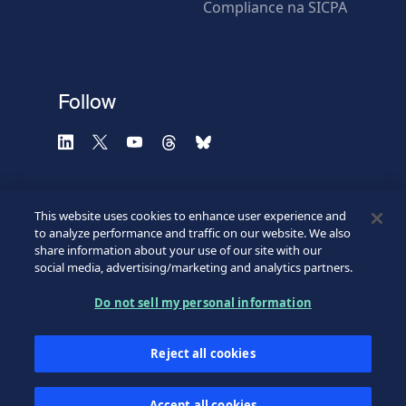
Compliance na SICPA
* Campos obrigatórios
Verificação falhou.
(Recarregue a página)
Use outro navegador
Privacidade
-
Zencaptcha.com
Follow
This website uses cookies to enhance user experience and
to analyze performance and traffic on our website. We also
share information about your use of our site with our
social media, advertising/marketing and analytics partners.
Do not sell my personal information
©2026 SICPA HOLDING SA.
Footer
Termos e condições de uso
Reject all cookies
Aviso de Privacidade
Direitos de Privacidade
Bottom
Minhas preferências de cookies
Accept all cookies