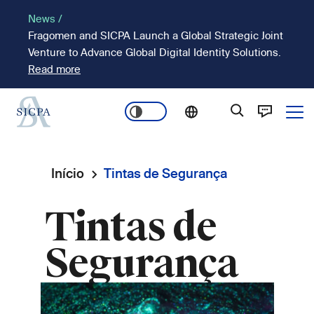
Passar
News /
para
Fragomen and SICPA Launch a Global Strategic Joint
o
Venture to Advance Global Digital Identity Solutions.
conteúdo
Read more
principal
Ope
Main
navigation
Início
Tintas de Segurança
Navegação
Tintas de
estrutural
Segurança
Imagem