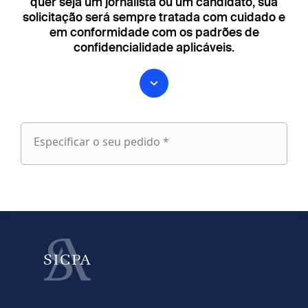
quer seja um jornalista ou um candidato, sua
solicitação será sempre tratada com cuidado e
em conformidade com os padrões de
confidencialidade aplicáveis.
Especificar o seu pedido *
Especificar
o
fieldset
seu
1
pedido
Nome próprio
Apelido
fieldset
2
Seu e-mail