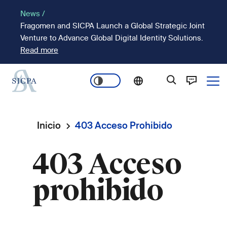
Pasar
News /
al
Fragomen and SICPA Launch a Global Strategic Joint
contenido
Venture to Advance Global Digital Identity Solutions.
principal
Read more
Ope
Main
navigation
Inicio
403 Acceso Prohibido
Ruta
403 Acceso
de
prohibido
navegación