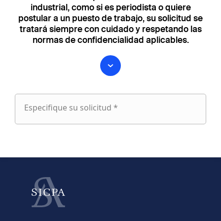
industrial, como si es periodista o quiere
postular a un puesto de trabajo, su solicitud se
tratará siempre con cuidado y respetando las
normas de confidencialidad aplicables.
Especifique su solicitud *
Especifique
su
fieldset
solicitud
1
Nombre
Apellido
fieldset
2