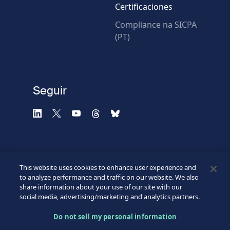
Certificaciones
* Campos obligatorios
Compliance na SICPA
(PT)
Verificación fallida.
Utilice otro navegador
Privacidad
-
Zencaptcha.com
Seguir
This website uses cookies to enhance user experience and
to analyze performance and traffic on our website. We also
share information about your use of our site with our
social media, advertising/marketing and analytics partners.
©2026 SICPA HOLDING SA.
Footer
Do not sell my personal information
Condiciones de acceso