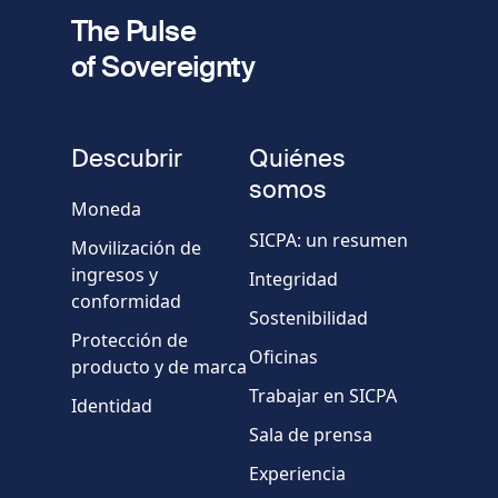
Dirección de e-mail
The Pulse
of Sovereignty
Número
de
fieldset
teléfono
Descubrir
Quiénes
Empresa/Organismo
somos
Moneda
SICPA: un resumen
Movilización de
País
ingresos y
Integridad
conformidad
Sostenibilidad
Mensaje
Protección de
Oficinas
producto y de marca
Trabajar en SICPA
Identidad
Sala de prensa
Experiencia