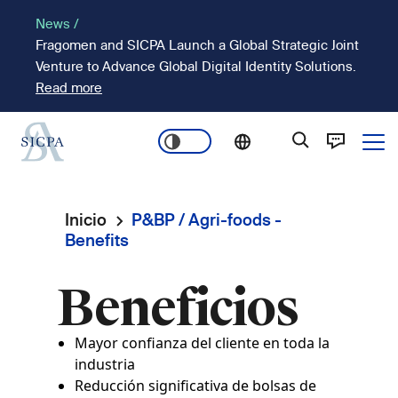
Pasar
News /
al
Fragomen and SICPA Launch a Global Strategic Joint
contenido
Venture to Advance Global Digital Identity Solutions.
principal
Read more
Ope
Main
navigation
Inicio
P&BP / Agri-foods -
Ruta
Benefits
de
Beneficios
navegación
Mayor confianza del cliente en toda la
industria
Reducción significativa de bolsas de