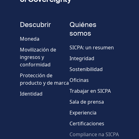
Número
de
fieldset
teléfono
Descubrir
Quiénes
Empresa/Organismo
somos
Moneda
SICPA: un resumen
Movilización de
País
ingresos y
Integridad
conformidad
Sostenibilidad
Mensaje
Protección de
Oficinas
producto y de marca
Trabajar en SICPA
Identidad
Sala de prensa
Experiencia
Certificaciones
* Campos obligatorios
Compliance na SICPA