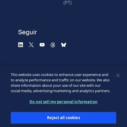
(PT)
Verificación fallida.
Utilice otro navegador
Privacidad
-
Zencaptcha.com
Seguir
This website uses cookies to enhance user experience and
to analyze performance and traffic on our website. We also
share information about your use of our site with our
social media, advertising/marketing and analytics partners.
©2026 SICPA HOLDING SA.
Footer
Do not sell my personal information
Condiciones de acceso
Política de confidencialidad
Bottom
Reject all cookies
Formulario web de confidencialidad
Mi preferencias de cookies